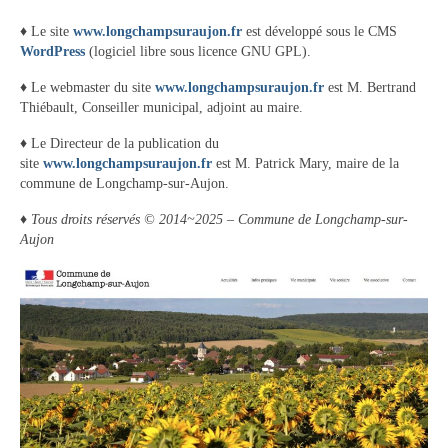
Tourisme
♦ Le site
www.longchampsuraujon.fr
est développé sous le CMS
WordPress
(logiciel libre sous licence GNU GPL).
Hébergement
♦ Le webmaster du site
www.longchampsuraujon.fr
est M. Bertrand
Services publics
Thiébault, Conseiller municipal, adjoint au maire.
Formalités administratives
♦ Le Directeur de la publication du
site
www.longchampsuraujon.fr
est M. Patrick Mary, maire de la
Santé
commune de Longchamp-sur-Aujon.
♦
Tous droits réservés © 2014~2025 – Commune de Longchamp-sur-
Qualité de l’eau
Aujon
Téléphonie mobile / Internet
Collecte des déchets
Affouages
Location de salles
Services funéraires