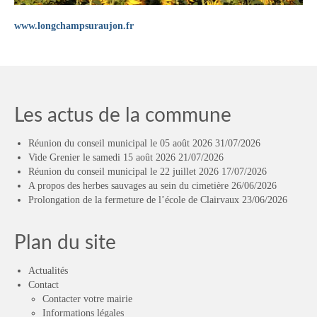
Vie municipale
www.longchampsuraujon.fr
Le Conseil municipal de Longchamp-sur-
Aujon
Les réunions du Conseil municipal
Les actus de la commune
La Communauté de communes
Réunion du conseil municipal le 05 août 2026
31/07/2026
Les réunions du Conseil communautaire
Vide Grenier le samedi 15 août 2026
21/07/2026
(CCRB)
Réunion du conseil municipal le 22 juillet 2026
17/07/2026
A propos des herbes sauvages au sein du cimetière
26/06/2026
Budget communal & fiscalité
Prolongation de la fermeture de l’école de Clairvaux
23/06/2026
Vie scolaire
Plan du site
Scolarité
Actualités
Vie associative
Contact
Contacter votre mairie
Les associations
Informations légales