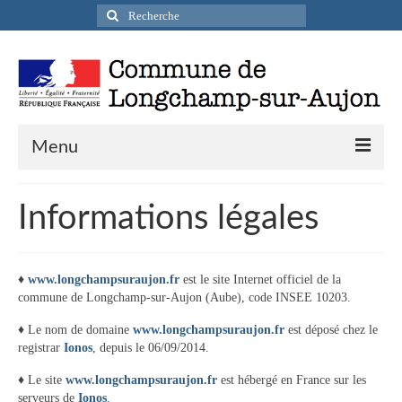
Rechercher
:
Menu
Actualités
Informations légales
Infos pratiques
Présentation de la commune
♦
www.longchampsuraujon.fr
est le site Internet officiel de la
commune de Longchamp-sur-Aujon (Aube), code INSEE 10203.
Accueil en mairie
♦ Le nom de domaine
www.longchampsuraujon.fr
est déposé chez le
Longchamp-sur-Aujon en cartes postales
registrar
Ionos
, depuis le 06/09/2014.
♦ Le site
www.longchampsuraujon.fr
Accès / Transports
est hébergé en France sur les
serveurs de
Ionos
.