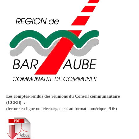
Tourisme
Hébergement
Services publics
Formalités administratives
Santé
Qualité de l’eau
Téléphonie mobile / Internet
Collecte des déchets
Les comptes-rendus des réunions du Conseil communautaire
(CCRB) :
Affouages
(lecture en ligne ou téléchargement au format numérique PDF)
Location de salles
Services funéraires