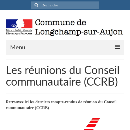
Rechercher
:
Menu
Actualités
Les réunions du Conseil
Infos pratiques
communautaire (CCRB)
Présentation de la commune
Accueil en mairie
Retrouvez ici les derniers compte-rendus de réunion du Conseil
communautaire (CCRB)
Longchamp-sur-Aujon en cartes postales
Accès / Transports