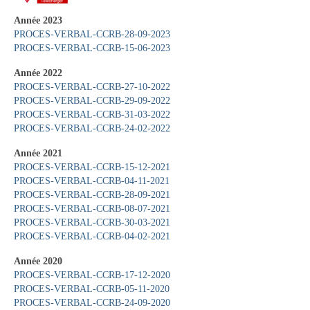
Vie municipale
Année 2023
PROCES-VERBAL-CCRB-28-09-2023
Le Conseil municipal de Longchamp-sur-
PROCES-VERBAL-CCRB-15-06-2023
Aujon
Année 2022
Les réunions du Conseil municipal
PROCES-VERBAL-CCRB-27-10-2022
PROCES-VERBAL-CCRB-29-09-2022
La Communauté de communes
PROCES-VERBAL-CCRB-31-03-2022
PROCES-VERBAL-CCRB-24-02-2022
Les réunions du Conseil communautaire
Année 2021
(CCRB)
PROCES-VERBAL-CCRB-15-12-2021
PROCES-VERBAL-CCRB-04-11-2021
Budget communal & fiscalité
PROCES-VERBAL-CCRB-28-09-2021
PROCES-VERBAL-CCRB-08-07-2021
Vie scolaire
PROCES-VERBAL-CCRB-30-03-2021
PROCES-VERBAL-CCRB-04-02-2021
Scolarité
Année 2020
Vie associative
PROCES-VERBAL-CCRB-17-12-2020
PROCES-VERBAL-CCRB-05-11-2020
Les associations
PROCES-VERBAL-CCRB-24-09-2020