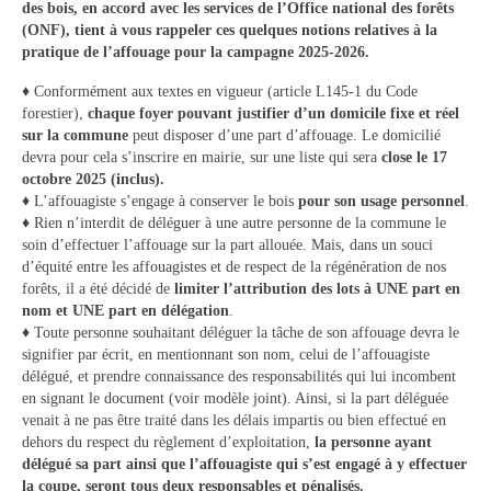
des bois, en accord avec les services de l’Office national des forêts
Vie municipale
(ONF), tient à vous rappeler ces quelques notions relatives à la
pratique de l’affouage pour la campagne 2025-2026.
Le Conseil municipal de Longchamp-sur-
Aujon
♦ Conformément aux textes en vigueur (article L145-1 du Code
forestier),
chaque foyer pouvant justifier d’un domicile fixe et réel
Les réunions du Conseil municipal
sur la commune
peut disposer d’une part d’affouage. Le domicilié
devra pour cela s’inscrire en mairie, sur une liste qui sera
close le 17
La Communauté de communes
octobre 2025 (inclus).
♦ L’affouagiste s’engage à conserver le bois
pour son usage personnel
.
♦ Rien n’interdit de déléguer à une autre personne de la commune le
Les réunions du Conseil communautaire
soin d’effectuer l’affouage sur la part allouée. Mais, dans un souci
(CCRB)
d’équité entre les affouagistes et de respect de la régénération de nos
forêts, il a été décidé de
limiter l’attribution des lots à UNE part en
Budget communal & fiscalité
nom et UNE part en
délégation
.
♦ Toute personne souhaitant déléguer la tâche de son affouage devra le
Vie scolaire
signifier par écrit, en mentionnant son nom, celui de l’affouagiste
délégué, et prendre connaissance des responsabilités qui lui incombent
Scolarité
en signant le document (voir modèle joint). Ainsi, si la part déléguée
venait à ne pas être traité dans les délais impartis ou bien effectué en
Vie associative
dehors du respect du règlement d’exploitation,
la personne ayant
délégué sa part ainsi que l’affouagiste qui s’est engagé à y effectuer
Les associations
la coupe, seront tous deux responsables et pénalisés.