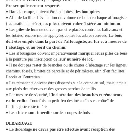
être
scrupuleusement respectés
.
♦ Dans la coupe
, doivent être exploités :
les houppiers.
♦ Afin de faciliter l’évaluation du volume de bois de chaque affouagiste
(facturation au stère),
les piles doivent cuber 1 stère au minimum
.
♦ Les
piles de bois
ne doivent pas être placées contre les baliveaux et
les futaies, encore moins appuyées contre les arbres réservés.
Le bois
doit être empilé dans la part de l’affouagiste, au fur et à mesure de
l’abattage, et au bord du chemin.
♦ Les affouagistes doivent impérativement
marquer leurs piles de bois
à la peinture par inscription de
leur numéro de lot
.
♦ Il ne doit pas rester de branches ou de chutes d’abattage sur les lignes,
chemins, fossés, limites de parcelle et de périmètres, afin d’en faciliter
l’accès et l’entretien.
♦ Les rémanents doivent êtres dispersés sur la coupe au sol, mais jamais
aux pieds des réserves et des grosses perches de taillis.
♦ Par mesure de sécurité,
l’incinération des branches et rémanents
est interdite
. Toutefois un petit feu destiné au “casse-croûte” de
l’affouagiste reste toléré.
♦ Les
chiens sont interdits
sur les coupes de bois.
DEBARDAGE
♦ Le débardage
ne devra pas être effectué avant réception des