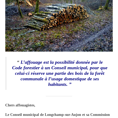
Tourisme
Hébergement
Services publics
Formalités administratives
Santé
Qualité de l’eau
“
L’affouage est la possibilité donnée par le
Code forestier à un Conseil municipal, pour que
Téléphonie mobile / Internet
celui-ci réserve une partie des bois de la forêt
communale à l’usage domestique de ses
Collecte des déchets
habitants. ”
Affouages
Location de salles
Chers affouagistes,
Services funéraires
Le Conseil municipal de Longchamp-sur-Aujon et sa Commission