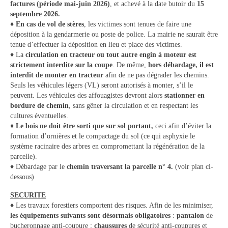
factures (période mai-juin 2026)
, et achevé à la date butoir du
15
septembre 2026.
♦
En cas de vol de stères
, les victimes sont tenues de faire une
déposition à la gendarmerie ou poste de police. La mairie ne saurait être
tenue d’effectuer la déposition en lieu et place des victimes.
♦ La
circulation en tracteur ou tout autre engin à moteur est
strictement interdite sur la coupe
. De même,
hors débardage, il est
interdit de monter en tracteur
afin de ne pas dégrader les chemins.
Seuls les véhicules légers (VL) seront autorisés à monter, s’il le
peuvent. Les véhicules des affouagistes devront alors
stationner en
bordure de chemin
, sans gêner la circulation et en respectant les
cultures éventuelles.
♦ Le bois ne doit être sorti que sur sol portant
,
ceci afin d’éviter la
formation d’ornières et le compactage du sol (ce qui asphyxie le
système racinaire des arbres en compromettant la régénération de la
parcelle).
♦ Débardage par le
chemin traversant la parcelle n° 4.
(voir plan ci-
dessous)
SECURITE
♦ Les travaux forestiers comportent des risques. Afin de les minimiser,
les équipements suivants sont désormais obligatoires
:
pantalon
de
bucheronnage anti-coupure ;
chaussures
de sécurité anti-coupures et