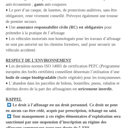
anti-écrasement ;
gants
anti-coupures.
♦ Le port d’un casque, de lunettes, de protections auditives, sans être
obligatoire, reste vivement conseillé. Prévoyez également une trousse
de premier secours.
♦ Une
assurance responsabilité civile (RC) est obligatoire
pour
prétendre à la pratique de l’affouage.
♦ Les véhicules motorisés non homologués pour les travaux d’affouage
ne sont pas autorisé sur les chemins forestiers, sauf pour secourir un
véhicule accidenté.
RESPECT DE L’ENVIRONNEMENT
♦ Les dernières normes ISO 14001 de certification PEFC (Programme
européen des forêts certifiées) conseillent désormais l’utilisation d’une
huile de coupe biodégradable
(huile végétale) pour les tronçonneuses.
♦ L’abandon dans les parcelles de bidons, bouteilles, pneus, rubalise et
détritus divers de la part des affouagistes est
strictement interdit.
RAPPEL
Le droit à l’affouage est un droit personnel. Ce droit ne peut
en aucun cas être cédé, acquis par prescription, échangé ou saisi.
Tout manquement à ces règles élémentaires d’exploitation sera
sanctionné par une suspension d’inscription au régime des
affouages communaux pour une durée de
5 ANS
.