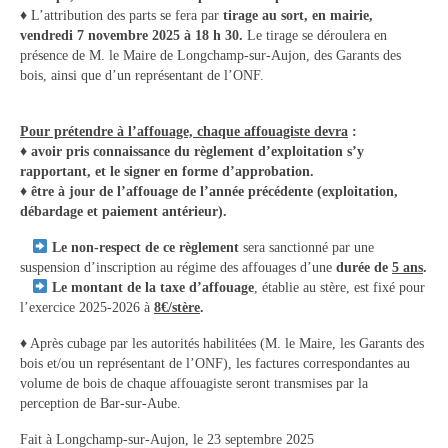
♦ L’attribution des parts se fera par
tirage au sort, en mairie,
Contact
vendredi 7 novembre 2025 à 18 h 30.
Le tirage se déroulera en
présence de M. le Maire de Longchamp-sur-Aujon, des Garants des
Contacter votre mairie
bois, ainsi que d’un représentant de l’ONF.
Informations légales
Pour prétendre à l’affouage, chaque affouagiste devra
:
♦ avoir pris connaissance du règlement d’exploitation s’y
rapportant, et le signer en forme d’approbation.
♦ être à jour de l’affouage de l’année précédente (exploitation,
débardage et paiement antérieur).
Le non-respect de ce règlement
sera sanctionné par une
suspension d’inscription au régime des affouages d’une
durée de
5 ans
.
Le montant de la taxe d’affouage
, établie au stère, est fixé pour
l’exercice 2025-2026 à
8€/stère
.
♦ Après cubage par les autorités habilitées (M. le Maire, les Garants des
bois et/ou un représentant de l’ONF), les factures correspondantes au
volume de bois de chaque affouagiste seront transmises par la
perception de Bar-sur-Aube.
Fait à Longchamp-sur-Aujon, le 23 septembre 2025