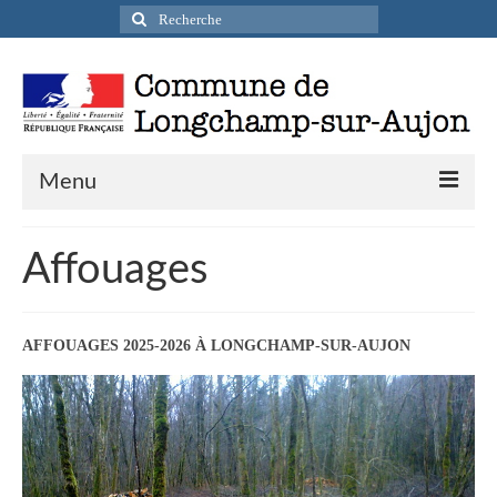
Rechercher
:
Menu
Actualités
Affouages
Infos pratiques
Présentation de la commune
AFFOUAGES 2025-2026 À LONGCHAMP-SUR-AUJON
Accueil en mairie
Longchamp-sur-Aujon en cartes postales
Accès / Transports