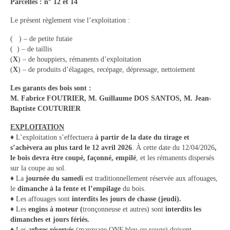
Parcelles : n° 12 et 14
Le présent règlement vise l’exploitation :
( ) – de petite futaie
( ) – de taillis
(
X
) – de houppiers, rémanents d’exploitation
(
X
) – de produits d’élagages, recépage, dépressage, nettoiement
Les garants des bois sont :
M. Fabrice FOUTRIER, M. Guillaume DOS SANTOS, M. Jean-
Baptiste COUTURIER
EXPLOITATION
♦ L’exploitation s’effectuera
à partir de la date du tirage et
s’achèvera au plus tard le 12 avril 2026
. À cette date du 12/04/2026
,
le bois devra être coupé, façonné, empilé
, et les rémanents dispersés
sur la coupe au sol.
♦ La
journée du samedi
est traditionnellement réservée aux affouages,
le
dimanche à la fente et l’empilage
du bois.
♦ Les affouages sont
interdits les jours de chasse (jeudi).
♦ Les
engins à moteur (
tronçonneuse et autres) sont
interdits les
dimanches et jours fériés.
♦ Les
arbres réservés
(marquage ONF bleu ou rouge) doivent