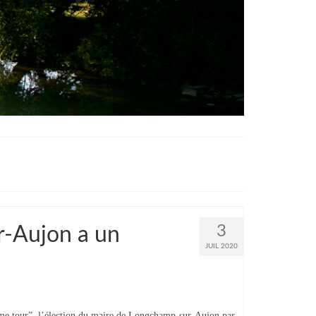
3
r-Aujon a un
JUIL 2020
me tour”, l’élection du maire de Longchamp-sur-Aujon par