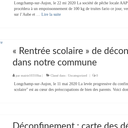
Longchamp-sur-Aujon, le 22 mi 2020 La société de pêche locale AAP
procédera à un empoissonnement de 100 kg de truites fario ce jour, ve
sur l’Aube et …
Lire la suite­­
« Rentrée scolaire » de décon
dans notre commune
par
mairie10310lsa
|
Classé dans :
Uncategorized
|
0
Longchamp-sur-Aujon, le 11 mai 2020 La levée progressive du confineme
scolaire” est au cœur des préoccupations de bien des parents. Voici do
Déconfinement : carte des d