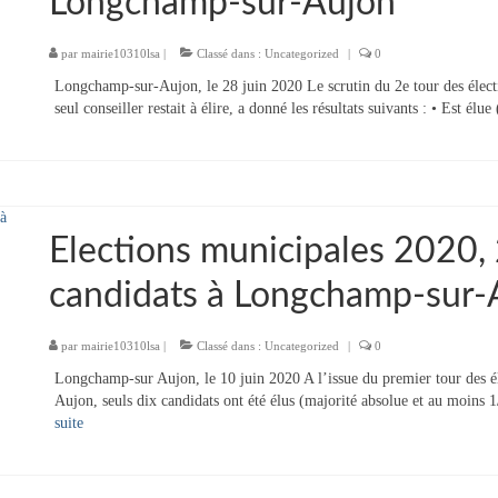
Longchamp-sur-Aujon
par
mairie10310lsa
|
Classé dans :
Uncategorized
|
0
Longchamp-sur-Aujon, le 28 juin 2020 Le scrutin du 2e tour des élec
seul conseiller restait à élire, a donné les résultats suivants : • Est él
Elections municipales 2020, 2
candidats à Longchamp-sur-
par
mairie10310lsa
|
Classé dans :
Uncategorized
|
0
Longchamp-sur Aujon, le 10 juin 2020 A l’issue du premier tour des 
Aujon, seuls dix candidats ont été élus (majorité absolue et au moins 1
suite­­