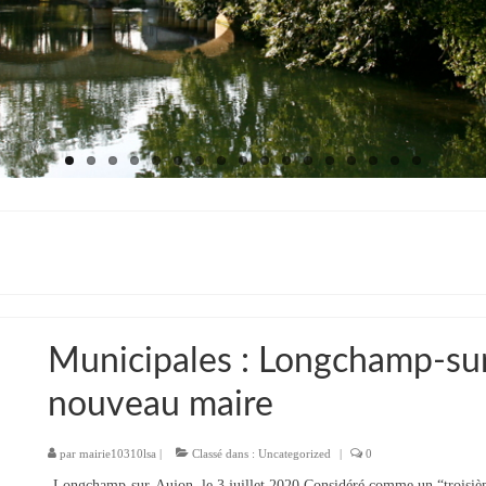
Municipales : Longchamp-su
nouveau maire
par
mairie10310lsa
|
Classé dans :
Uncategorized
|
0
Longchamp-sur-Aujon, le 3 juillet 2020 Considéré comme un “troisiè