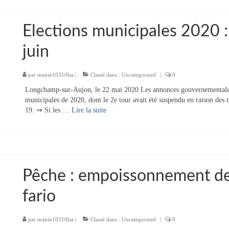
Elections municipales 2020 :
juin
par
mairie10310lsa
|
Classé dans :
Uncategorized
|
0
Longchamp-sur-Aujon, le 22 mai 2020 Les annonces gouvernementales c
municipales de 2020, dont le 2e tour avait été suspendu en raison des 
19. ⇒ Si les …
Lire la suite­­
Pêche : empoissonnement de
fario
par
mairie10310lsa
|
Classé dans :
Uncategorized
|
0