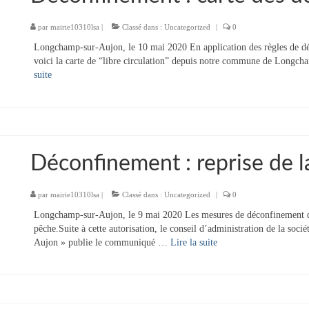
par
mairie10310lsa
|
Classé dans :
Uncategorized
|
0
Longchamp-sur-Aujon, le 10 mai 2020 En application des règles de dé
voici la carte de “libre circulation” depuis notre commune de Longcha
suite­­
Déconfinement : reprise de l
par
mairie10310lsa
|
Classé dans :
Uncategorized
|
0
Longchamp-sur-Aujon, le 9 mai 2020 Les mesures de déconfinement qui
pêche.Suite à cette autorisation, le conseil d’administration de la so
Aujon » publie le communiqué …
Lire la suite­­