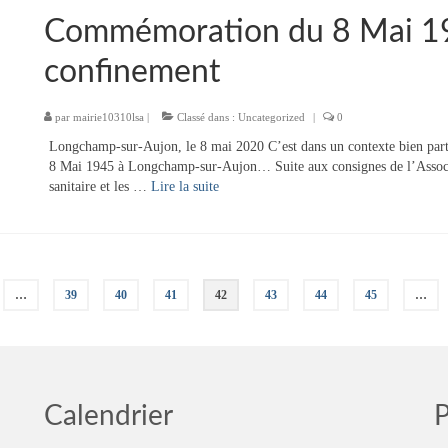
Commémoration du 8 Mai 1
confinement
par
mairie10310lsa
|
Classé dans :
Uncategorized
|
0
Longchamp-sur-Aujon, le 8 mai 2020 C’est dans un contexte bien part
8 Mai 1945 à Longchamp-sur-Aujon… Suite aux consignes de l’Associa
sanitaire et les …
Lire la suite­­
…
39
40
41
42
43
44
45
…
Calendrier
P