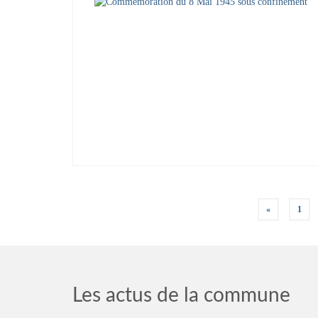
Pagination
«
1
des
publications
Les actus de la commune