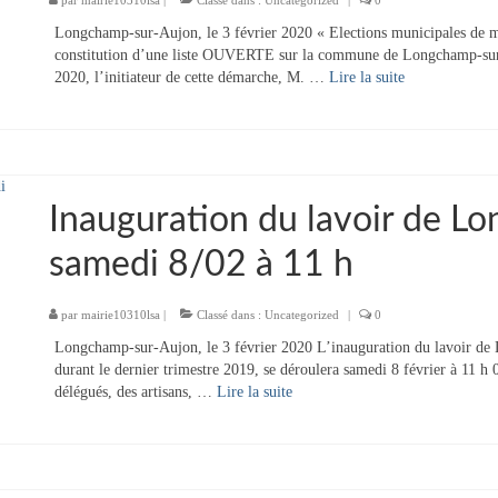
par
mairie10310lsa
|
Classé dans :
Uncategorized
|
0
Longchamp-sur-Aujon, le 3 février 2020 « Elections municipales de m
constitution d’une liste OUVERTE sur la commune de Longchamp-sur-
2020, l’initiateur de cette démarche, M. …
Lire la suite­­
Inauguration du lavoir de L
samedi 8/02 à 11 h
par
mairie10310lsa
|
Classé dans :
Uncategorized
|
0
Longchamp-sur-Aujon, le 3 février 2020 L’inauguration du lavoir de 
durant le dernier trimestre 2019, se déroulera samedi 8 février à 11 h 
délégués, des artisans, …
Lire la suite­­