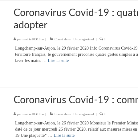
Coronavirus Covid-19 : quatr
adopter
par
mairie10310lsa
|
Classé dans :
Uncategorized
|
0
Longchamp-sur-Aujon, le 29 février 2020 Info Coronavirus Covid-19 
territoire français, le gouvernement préconise quatre gestes simples à 
laver les mains …
Lire la suite­­
Coronavirus Covid-19 : comm
par
mairie10310lsa
|
Classé dans :
Uncategorized
|
0
Longchamp-sur-Aujon, le 26 février 2020 Monsieur le Premier Ministr
daté de ce jour mercredi 26 février 2020, relatif aux mesures mises 
19.Une plaquette* …
Lire la suite­­