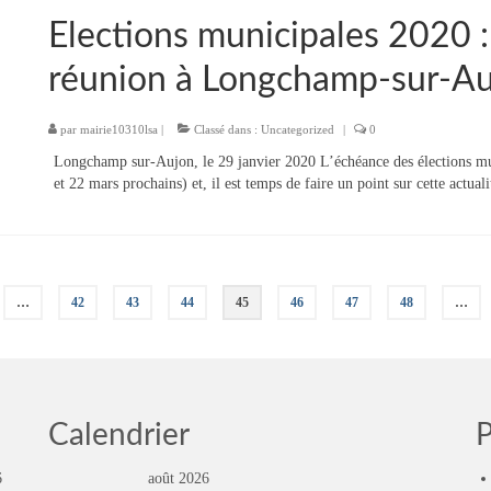
Elections municipales 2020 
réunion à Longchamp-sur-Au
par
mairie10310lsa
|
Classé dans :
Uncategorized
|
0
Longchamp sur-Aujon, le 29 janvier 2020 L’échéance des élections mun
et 22 mars prochains) et, il est temps de faire un point sur cette act
…
42
43
44
45
46
47
48
…
Calendrier
P
6
août 2026