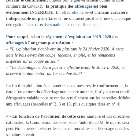
Durant le confinement
imposé par le gouvernement durant la crise
Tourisme
sanitaire du Covid-19,
la pratique des
affouages
est bien
évidemment INTERDITE
. En effet, elle ne revêt d’
aucun caractère
Hébergement
indispensable ou prioritaire
et, ne sauraient justifier d’une quelconque
dérogation à ces
directives nationales de confinement
.
Services publics
Pour rappel, selon le
règlement d’exploitation 2019-2020 des
Formalités administratives
affouages
à Longchamp-sur-Aujon :
– “L’exploitation s’achèvera au plus tard le 24 février 2020. À cette
date le bois devra être coupé, façonné, empilé, et les rémanents
Santé
dispersés sur la coupe au sol.”
– “Le débardage ne devra pas être effectué avant le 30 avril 2020, et
Qualité de l’eau
achevé à la date butoir du 1er octobre 2020.”
Téléphonie mobile / Internet
La fin d’exploitation étant antérieur aux mesures de confinement et, la
date d’ouverture du débardage non encore atteinte, il n’y a aucun motif
Collecte des déchets
dérogatoire valable pour se rendre actuellement sur les parcelles dédiées
aux affouages (parcelles n° 2, 3 et 15, plus quelques têtes en n° 4).
Affouages
=> En fonction de l’évolution de cette crise
sanitaire et des directives
Location de salles
nationales, la Commission des bois, sous l’autorité de M. le maire, sera
peut-être amenée à réviser les dates ou modalités de débardage dans les
Services funéraires
semaines à venir.