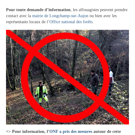
Vie municipale
Pour toute demande d’information
, les affouagistes peuvent prendre
contact avec la
mairie de Longchamp-sur-Aujon
ou bien avec les
Le Conseil municipal de Longchamp-sur-
représentants locaux de l’
Office national des forêts
.
Aujon
Les réunions du Conseil municipal
La Communauté de communes
Les réunions du Conseil communautaire
(CCRB)
Budget communal & fiscalité
Vie scolaire
Scolarité
Vie associative
Les associations
=> Pour information, l’
ONF a pris des mesures
autour de cette