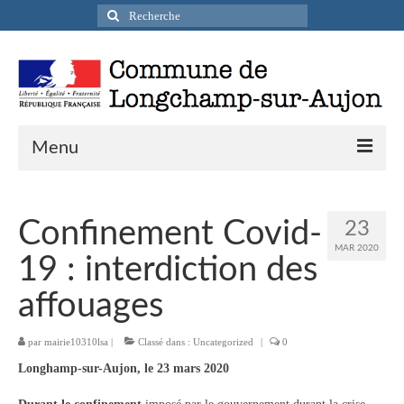
Rechercher
:
Menu
Actualités
Confinement Covid-
23
Infos pratiques
MAR 2020
19 : interdiction des
Présentation de la commune
affouages
Accueil en mairie
par
mairie10310lsa
|
Classé dans :
Uncategorized
|
0
Longchamp-sur-Aujon en cartes postales
Longhamp-sur-Aujon, le 23 mars 2020
Accès / Transports