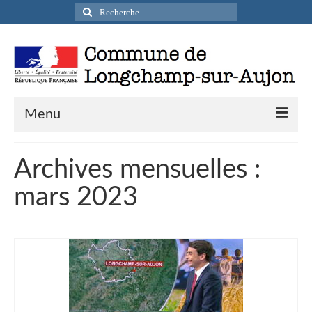
Rechercher
:
Menu
Actualités
Archives mensuelles :
Infos pratiques
mars 2023
Présentation de la commune
Accueil en mairie
Longchamp-sur-Aujon en cartes postales
Accès / Transports