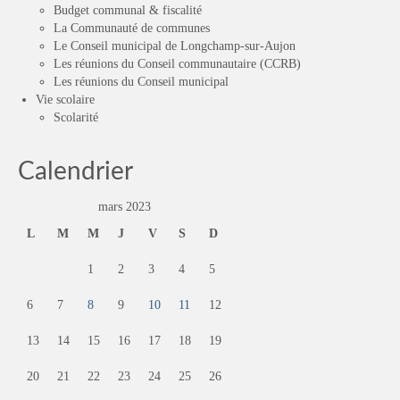
Budget communal & fiscalité
La Communauté de communes
Le Conseil municipal de Longchamp-sur-Aujon
Les réunions du Conseil communautaire (CCRB)
Les réunions du Conseil municipal
Vie scolaire
Scolarité
Calendrier
mars 2023
L
M
M
J
V
S
D
1
2
3
4
5
6
7
8
9
10
11
12
13
14
15
16
17
18
19
20
21
22
23
24
25
26