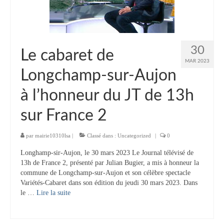
Tourisme
Hébergement
30
Services publics
Le cabaret de
MAR 2023
Formalités administratives
Longchamp-sur-Aujon
Santé
à l’honneur du JT de 13h
Qualité de l’eau
sur France 2
Téléphonie mobile / Internet
par
mairie10310lsa
|
Classé dans :
Uncategorized
|
0
Collecte des déchets
Longhamp-sir-Aujon, le 30 mars 2023 Le Journal télévisé de
13h de France 2, présenté par Julian Bugier, a mis à honneur la
Affouages
commune de Longchamp-sur-Aujon et son célèbre spectacle
Variétés-Cabaret dans son édition du jeudi 30 mars 2023. Dans
le …
Lire la suite­­
Location de salles
Services funéraires