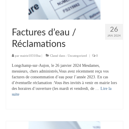
Tourisme
Hébergement
Services publics
26
Factures d’eau /
JAN 2024
Formalités administratives
Réclamations
Santé
par
mairie10310lsa
|
Classé dans :
Uncategorized
|
0
Qualité de l’eau
Longchamp-sur-Aujon, le 26 janvier 2024 Mesdames,
messieurs, chers administrés,Vous avez récemment reçu vos
Téléphonie mobile / Internet
factures de consommation d’eau pour l’année 2023. En cas
d’éventuelle réclamation :Vous êtes invités à venir en mairie lors
Collecte des déchets
des horaires d’ouverture (les mardi et vendredi, de …
Lire la
suite­­
Affouages
Location de salles
Services funéraires