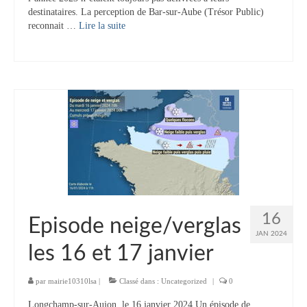
destinataires. La perception de Bar-sur-Aube (Trésor Public)
Contact
reconnait …
Lire la suite­­
Contacter votre mairie
Informations légales
16
Episode neige/verglas
JAN 2024
les 16 et 17 janvier
par
mairie10310lsa
|
Classé dans :
Uncategorized
|
0
Longchamp-sur-Aujon, le 16 janvier 2024 Un épisode de