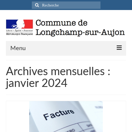
Rechercher
:
Menu
Actualités
Archives mensuelles :
Infos pratiques
janvier 2024
Présentation de la commune
Accueil en mairie
Longchamp-sur-Aujon en cartes postales
Accès / Transports