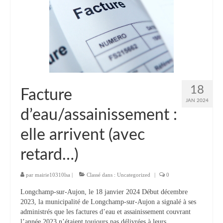
Vie municipale
Le Conseil municipal de Longchamp-sur-
Aujon
Les réunions du Conseil municipal
La Communauté de communes
18
Facture
Les réunions du Conseil communautaire
JAN 2024
d’eau/assainissement :
(CCRB)
elle arrivent (avec
Budget communal & fiscalité
retard…)
Vie scolaire
Scolarité
par
mairie10310lsa
|
Classé dans :
Uncategorized
|
0
Longchamp-sur-Aujon, le 18 janvier 2024 Début décembre
Vie associative
2023, la municipalité de Longchamp-sur-Aujon a signalé à ses
administrés que les factures d’eau et assainissement couvrant
Les associations
l’année 2023 n’étaient toujours pas délivrées à leurs