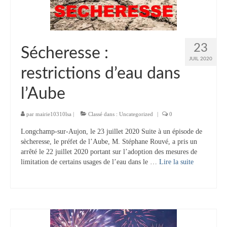
Tourisme
Hébergement
23
Sécheresse :
Services publics
JUIL 2020
restrictions d’eau dans
Formalités administratives
l’Aube
Santé
Qualité de l’eau
par
mairie10310lsa
|
Classé dans :
Uncategorized
|
0
Longchamp-sur-Aujon, le 23 juillet 2020 Suite à un épisode de
Téléphonie mobile / Internet
sècheresse, le préfet de l’Aube, M. Stéphane Rouvé, a pris un
arrêté le 22 juillet 2020 portant sur l’adoption des mesures de
Collecte des déchets
limitation de certains usages de l’eau dans le …
Lire la suite­­
Affouages
Location de salles
Services funéraires