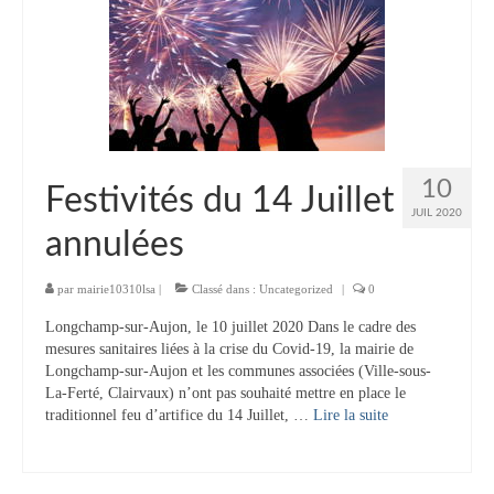
Vie municipale
Le Conseil municipal de Longchamp-sur-
Aujon
Les réunions du Conseil municipal
La Communauté de communes
10
Festivités du 14 Juillet
JUIL 2020
Les réunions du Conseil communautaire
annulées
(CCRB)
par
mairie10310lsa
|
Classé dans :
Uncategorized
|
0
Budget communal & fiscalité
Longchamp-sur-Aujon, le 10 juillet 2020 Dans le cadre des
Vie scolaire
mesures sanitaires liées à la crise du Covid-19, la mairie de
Longchamp-sur-Aujon et les communes associées (Ville-sous-
Scolarité
La-Ferté, Clairvaux) n’ont pas souhaité mettre en place le
traditionnel feu d’artifice du 14 Juillet, …
Lire la suite­­
Vie associative
Les associations