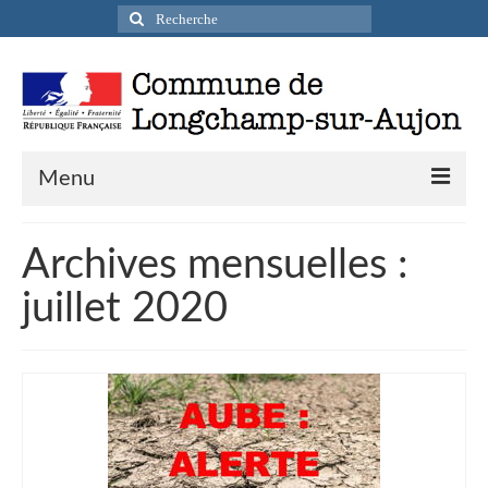
Rechercher
:
Menu
Actualités
Archives mensuelles :
Infos pratiques
juillet 2020
Présentation de la commune
Accueil en mairie
Longchamp-sur-Aujon en cartes postales
Accès / Transports