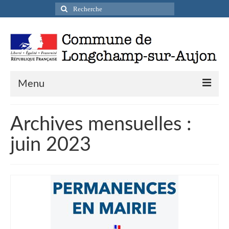
Rechercher
:
Menu
Actualités
Archives mensuelles :
Infos pratiques
juin 2023
Présentation de la commune
Accueil en mairie
Longchamp-sur-Aujon en cartes postales
Accès / Transports