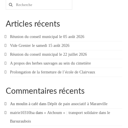
Rechercher
Vie municipale
:
Le Conseil municipal de Longchamp-sur-
Articles récents
Aujon
Les réunions du Conseil municipal
Réunion du conseil municipal le 05 août 2026
Vide Grenier le samedi 15 août 2026
La Communauté de communes
Réunion du conseil municipal le 22 juillet 2026
Les réunions du Conseil communautaire
A propos des herbes sauvages au sein du cimetière
(CCRB)
Prolongation de la fermeture de l’école de Clairvaux
Budget communal & fiscalité
Vie scolaire
Commentaires récents
Scolarité
Au moulin à café
dans
Dépôt de pain associatif à Maranville
Vie associative
mairie10310lsa
dans
« Atchoum » : transport solidaire dans le
Barsuraubois
Les associations