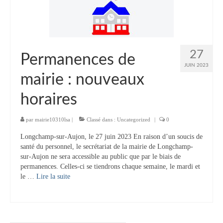
Tourisme
Hébergement
Services publics
27
Permanences de
JUIN 2023
Formalités administratives
mairie : nouveaux
Santé
horaires
Qualité de l’eau
par
mairie10310lsa
|
Classé dans :
Uncategorized
|
0
Téléphonie mobile / Internet
Longchamp-sur-Aujon, le 27 juin 2023 En raison d’un soucis de
santé du personnel, le secrétariat de la mairie de Longchamp-
Collecte des déchets
sur-Aujon ne sera accessible au public que par le biais de
permanences. Celles-ci se tiendrons chaque semaine, le mardi et
Affouages
le …
Lire la suite­­
Location de salles
Services funéraires