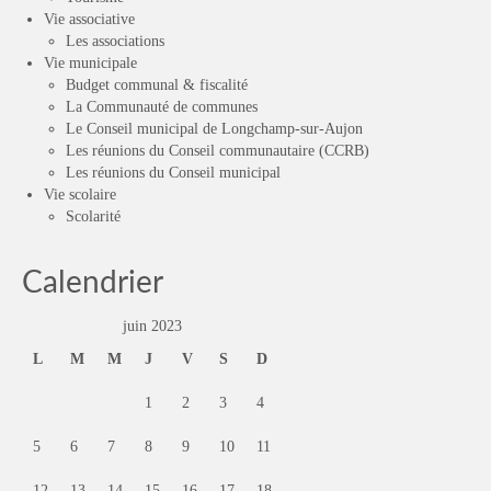
Vie associative
Les associations
Vie municipale
Budget communal & fiscalité
La Communauté de communes
Le Conseil municipal de Longchamp-sur-Aujon
Les réunions du Conseil communautaire (CCRB)
Les réunions du Conseil municipal
Vie scolaire
Scolarité
Calendrier
juin 2023
L
M
M
J
V
S
D
1
2
3
4
5
6
7
8
9
10
11
12
13
14
15
16
17
18