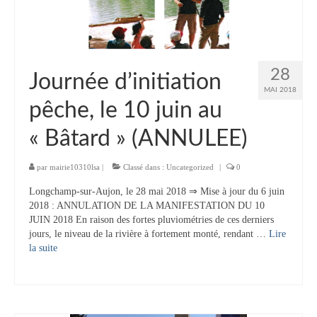
Tourisme
Hébergement
Services publics
28
Journée d’initiation
MAI 2018
Formalités administratives
pêche, le 10 juin au
Santé
« Bâtard » (ANNULEE)
Qualité de l’eau
par
mairie10310lsa
|
Classé dans :
Uncategorized
|
0
Téléphonie mobile / Internet
Longchamp-sur-Aujon, le 28 mai 2018 ⇒ Mise à jour du 6 juin
2018 : ANNULATION DE LA MANIFESTATION DU 10
Collecte des déchets
JUIN 2018 En raison des fortes pluviométries de ces derniers
jours, le niveau de la rivière à fortement monté, rendant …
Lire
Affouages
la suite­­
Location de salles
Services funéraires