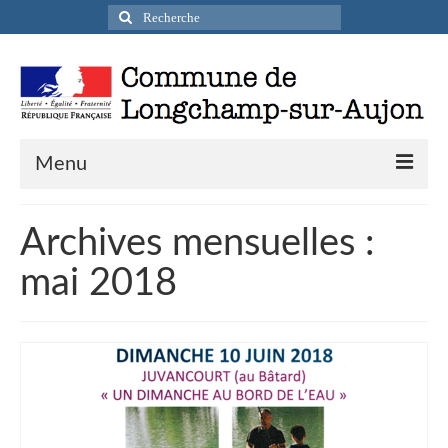
Rechercher
:
Menu
Actualités
Archives mensuelles :
Infos pratiques
mai 2018
Présentation de la commune
Accueil en mairie
Longchamp-sur-Aujon en cartes postales
Accès / Transports