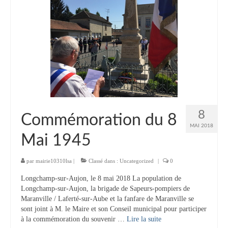
Vie municipale
Le Conseil municipal de Longchamp-sur-
Aujon
Les réunions du Conseil municipal
La Communauté de communes
Les réunions du Conseil communautaire
8
(CCRB)
Commémoration du 8
MAI 2018
Budget communal & fiscalité
Mai 1945
Vie scolaire
par
mairie10310lsa
|
Classé dans :
Uncategorized
|
0
Scolarité
Longchamp-sur-Aujon, le 8 mai 2018 La population de
Longchamp-sur-Aujon, la brigade de Sapeurs-pompiers de
Vie associative
Maranville / Laferté-sur-Aube et la fanfare de Maranville se
sont joint à M. le Maire et son Conseil municipal pour participer
Les associations
à la commémoration du souvenir …
Lire la suite­­