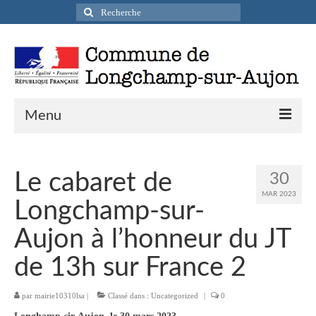
Rechercher
:
Menu
Actualités
Le cabaret de
30
Infos pratiques
MAR 2023
Longchamp-sur-
Présentation de la commune
Aujon à l’honneur du JT
Accueil en mairie
de 13h sur France 2
Longchamp-sur-Aujon en cartes postales
par
mairie10310lsa
|
Classé dans :
Uncategorized
|
0
Accès / Transports