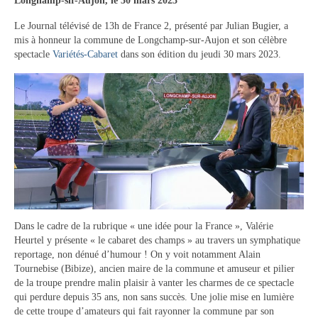
Longhamp-sir-Aujon, le 30 mars 2023
Tourisme
Le Journal télévisé de 13h de France 2, présenté par Julian Bugier, a
mis à honneur la commune de Longchamp-sur-Aujon et son célèbre
Hébergement
spectacle
Variétés-Cabaret
dans son édition du jeudi 30 mars 2023.
Services publics
Formalités administratives
Santé
Qualité de l’eau
Téléphonie mobile / Internet
Collecte des déchets
Dans le cadre de la rubrique « une idée pour la France », Valérie
Heurtel y présente « le cabaret des champs » au travers un symphatique
Affouages
reportage, non dénué d’humour ! On y voit notamment Alain
Tournebise (Bibize), ancien maire de la commune et amuseur et pilier
Location de salles
de la troupe prendre malin plaisir à vanter les charmes de ce spectacle
qui perdure depuis 35 ans, non sans succès. Une jolie mise en lumière
Services funéraires
de cette troupe d’amateurs qui fait rayonner la commune par son