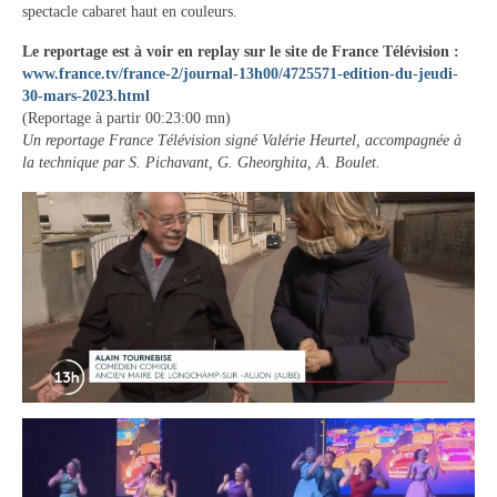
spectacle cabaret haut en couleurs.
Vie municipale
Le reportage est à voir en replay sur le site de France Télévision :
Le Conseil municipal de Longchamp-sur-
www.france.tv/france-2/journal-13h00/4725571-edition-du-jeudi-
Aujon
30-mars-2023.html
(Reportage à partir 00:23:00 mn)
Les réunions du Conseil municipal
Un reportage France Télévision signé Valérie Heurtel, accompagnée à
la technique par S. Pichavant, G. Gheorghita, A. Boulet.
La Communauté de communes
Les réunions du Conseil communautaire
(CCRB)
Budget communal & fiscalité
Vie scolaire
Scolarité
Vie associative
Les associations