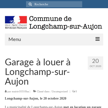
Rechercher
:
Menu
Actualités
Garage à louer à
20
Infos pratiques
OCT 2020
Longchamp-sur-
Présentation de la commune
Aujon
Accueil en mairie
par
mairie10310lsa
|
Classé dans :
Uncategorized
|
0
Longchamp-sur-Aujon en cartes postales
Longchamp-sur-Aujon, le 20 octobre 2020
Accès / Transports
La municipalité de Longchamp-sur-Aujon
met en location un garage