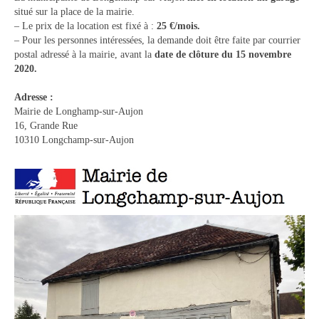
situé sur la place de la mairie.
Tourisme
– Le prix de la location est fixé à :
25 €/mois.
– Pour les personnes intéressées, la demande doit être faite par courrier
Hébergement
postal adressé à la mairie, avant la
date de clôture du 15 novembre
2020.
Services publics
Adresse :
Formalités administratives
Mairie de Longhamp-sur-Aujon
16, Grande Rue
Santé
10310 Longchamp-sur-Aujon
Qualité de l’eau
Téléphonie mobile / Internet
Collecte des déchets
Affouages
Location de salles
Services funéraires