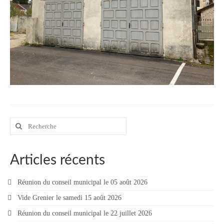
Vie municipale
Le Conseil municipal de Longchamp-sur-
Aujon
Les réunions du Conseil municipal
La Communauté de communes
Les réunions du Conseil communautaire
(CCRB)
Rechercher
:
Budget communal & fiscalité
Vie scolaire
Articles récents
Scolarité
Réunion du conseil municipal le 05 août 2026
Vie associative
Vide Grenier le samedi 15 août 2026
Réunion du conseil municipal le 22 juillet 2026
Les associations