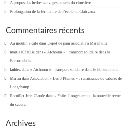
A propos des herbes sauvages au sein du cimetière
Contact
Prolongation de la fermeture de l’école de Clairvaux
Contacter votre mairie
Commentaires récents
Informations légales
Au moulin à café
dans
Dépôt de pain associatif à Maranville
mairie10310lsa
dans
« Atchoum » : transport solidaire dans le
Barsuraubois
kubiez
dans
« Atchoum » : transport solidaire dans le Barsuraubois
Martin
dans
Association « Les 3 Plumes » : renaissance du cabaret de
Longchamp
Racoillet Jean-Claude
dans
« Folies Longchamp », la nouvelle revue
du cabaret
Archives