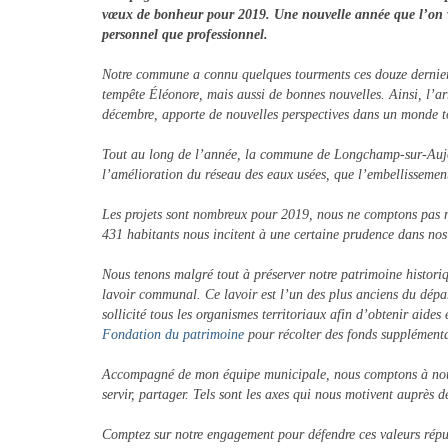
vœux de bonheur pour 2019. Une nouvelle année que l’on vous
personnel que professionnel.
Notre commune a connu quelques tourments ces douze derniers 
tempête Éléonore, mais aussi de bonnes nouvelles. Ainsi, l’ar
décembre, apporte de nouvelles perspectives dans un monde tou
Tout au long de l’année, la commune de Longchamp-sur-Aujon a
l’amélioration du réseau des eaux usées, que l’embellissemen
Les projets sont nombreux pour 2019, nous ne comptons pas nou
431 habitants nous incitent à une certaine prudence dans nos
Nous tenons malgré tout à préserver notre patrimoine historiqu
lavoir communal. Ce lavoir est l’un des plus anciens du dépa
sollicité tous les organismes territoriaux afin d’obtenir aide
Fondation du patrimoine
pour récolter des fonds supplémenta
Accompagné de mon équipe municipale, nous comptons à nouvea
servir, partager. Tels sont les axes qui nous motivent auprès 
Comptez sur notre engagement pour défendre ces valeurs républ