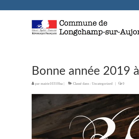
Bonne année 2019 à t
par
mairie10310lsa
|
Classé dans :
Uncategorized
|
0