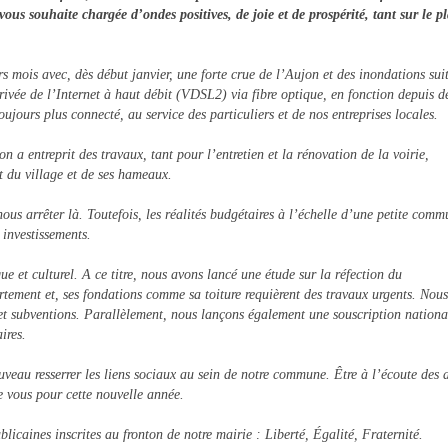
 souhaite chargée d’ondes positives, de joie et de prospérité, tant sur le p
mois avec, dès début janvier, une forte crue de l’Aujon et des inondations suit
rivée de l’Internet à haut débit (VDSL2) via fibre optique, en fonction depuis d
jours plus connecté, au service des particuliers et de nos entreprises locales.
 entreprit des travaux, tant pour l’entretien et la rénovation de la voirie,
t du village et de ses hameaux.
s arrêter là. Toutefois, les réalités budgétaires à l’échelle d’une petite comm
 investissements.
e et culturel. A ce titre, nous avons lancé une étude sur la réfection du
rtement et, ses fondations comme sa toiture requièrent des travaux urgents. Nou
s et subventions. Parallèlement, nous lançons également une souscription nationa
ires.
u resserrer les liens sociaux au sein de notre commune. Être à l’écoute des a
de vous pour cette nouvelle année.
icaines inscrites au fronton de notre mairie : Liberté, Égalité, Fraternité.