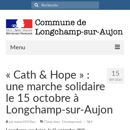
Rechercher
:
Menu
Actualités
« Cath & Hope » :
15
Infos pratiques
SEP 2023
une marche solidaire
Présentation de la commune
le 15 octobre à
Accueil en mairie
Longchamp-sur-Aujon
Longchamp-sur-Aujon en cartes postales
par
mairie10310lsa
|
Classé dans :
Uncategorized
|
0
Accès / Transports