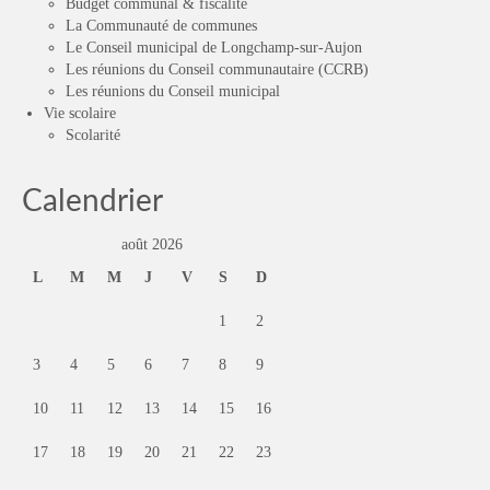
Budget communal & fiscalité
La Communauté de communes
Le Conseil municipal de Longchamp-sur-Aujon
Les réunions du Conseil communautaire (CCRB)
Les réunions du Conseil municipal
Vie scolaire
Scolarité
Calendrier
août 2026
L
M
M
J
V
S
D
1
2
3
4
5
6
7
8
9
10
11
12
13
14
15
16
17
18
19
20
21
22
23