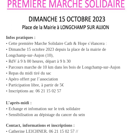
Vie municipale
Le Conseil municipal de Longchamp-sur-
Aujon
Les réunions du Conseil municipal
Infos pratiques :
• Cette première Marche Solidaire Cath & Hope s’élancera :
La Communauté de communes
• Dimanche 15 octobre 2023 depuis la place de la mairie de
Longchamp-sur-Aujon (10),
Les réunions du Conseil communautaire
• RdV à 9 h 00 heures, départ à 9 h 30
(CCRB)
• Parcours marche de 10 km dans les bois de Longchamp-sur-Aujon
• Repas du midi tiré du sac
Budget communal & fiscalité
• Apéro offert par l’association
• Participation libre, à partir de 5€
Vie scolaire
• Inscriptions au: 06 21 15 02 57
L’après-midi :
Scolarité
• Echange et infomation sur le trek solidaire
• Sensibilisation au dépistage du cancer du sein
Vie associative
Contact, informations et inscriptions :
Les associations
• Catherine LEICHNER, 06 21 15 02 57 //