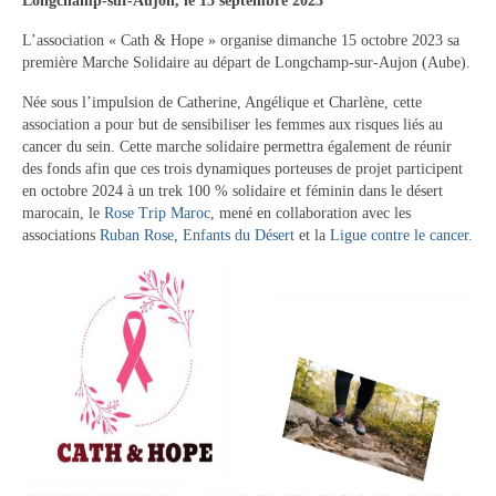
Longchamp-sur-Aujon, le 15 septembre 2023
Tourisme
L’association « Cath & Hope » organise dimanche 15 octobre 2023 sa
première Marche Solidaire au départ de Longchamp-sur-Aujon (Aube).
Hébergement
Née sous l’impulsion de Catherine, Angélique et Charlène, cette
Services publics
association a pour but de sensibiliser les femmes aux risques liés au
cancer du sein. Cette marche solidaire permettra également de réunir
Formalités administratives
des fonds afin que ces trois dynamiques porteuses de projet participent
en octobre 2024 à un trek 100 % solidaire et féminin dans le désert
Santé
marocain, le
Rose Trip Maroc
, mené en collaboration avec les
associations
Ruban Rose
,
Enfants du Désert
et la
Ligue contre le cancer.
Qualité de l’eau
Téléphonie mobile / Internet
Collecte des déchets
Affouages
Location de salles
Services funéraires