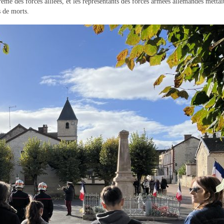
e des forces alliées, et les représentants des forces armées allemandes mettait
s de morts.