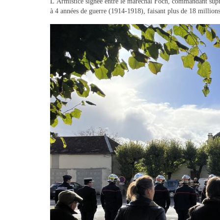
L’Armistice signée entre le maréchal Foch, commandant suprêm
à 4 années de guerre (1914-1918), faisant plus de 18 million