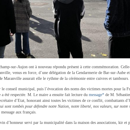
champ-sur-Aujon ont à nouveau répondu présent à cette commémoration. Celle-c
anville, venus en force, d’une délégation de la Gendarmerie de Bar-sur-Aube et
e Maranville assurait elle le rythme de la cérémonie entre cuivres et tambours.
e conseil municipal, puis l’évocation des noms des victimes mortes pour la F
a été respectée. M. Le maire a ensuite fait lecture du
message*
de M. Sébastie
rétaire d’Etat, honorant ainsi toutes les victimes de ce conflit, combattants d’
i sont tombés pour défendre notre Nation, notre liberté, nos valeurs, sur notre 
n message aux français.
 vin d’honneur servi par la municipalité dans la maison des associations, kir et p