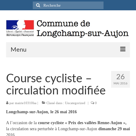
Rechercher
:
Menu
Actualités
Course cycliste –
26
Infos pratiques
MAI 2016
circulation modifiée
Présentation de la commune
par
mairie10310lsa
|
Classé dans :
Uncategorized
|
0
Accueil en mairie
Longchamp-sur-Aujon, le 26 mai 2016
Longchamp-sur-Aujon en cartes postales
A l’occasion de la
course cycliste « Prix des vallées Renne-Aujon »,
Accès / Transports
la circulation sera perturbée à Longchamp-sur-Aujon
dimanche 29 mai
2016.