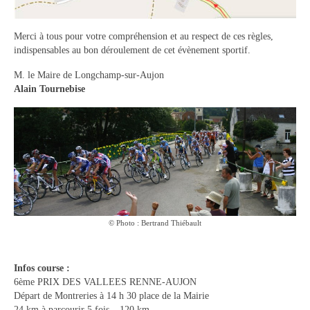
Contact
Merci à tous pour votre compréhension et au respect de ces règles,
Contacter votre mairie
indispensables au bon déroulement de cet évènement sportif.
Informations légales
M. le Maire de Longchamp-sur-Aujon
Alain Tournebise
© Photo : Bertrand Thiébault
Infos course :
6ème PRIX DES VALLEES RENNE-AUJON
Départ de Montreries à 14 h 30 place de la Mairie
24 km à parcourir 5 fois – 120 km