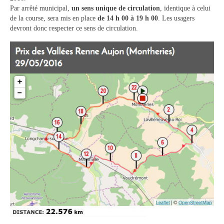
Par arrêté municipal,
Tourisme
un sens unique de circulation
, identique à celui
de la course, sera mis en place
de 14 h 00 à 19 h 00
. Les usagers
devront donc respecter ce sens de circulation.
Hébergement
Services publics
Formalités administratives
Santé
Qualité de l’eau
Téléphonie mobile / Internet
Collecte des déchets
Affouages
Location de salles
Services funéraires