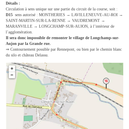
Détails :
Vie municipale
Circulation à sens unique sur une partie du circuit de la course, soit :
D15
sens autorisé : MONTHERIES → LAVILLENEUVE-AU-ROI →
Le Conseil municipal de Longchamp-sur-
SAINT-MARTIN-SUR-LA-RENNE → VAUDREMONT →
Aujon
MARANVILLE → LONGCHAMP-SUR-AUJON, à l’intérieur de
l’agglomération.
Les réunions du Conseil municipal
Il sera donc impossible de remonter le village de Longchamp-sur-
Aujon par la Grande rue.
La Communauté de communes
⇒ Contournement possible par Rennepont, ou bien par le chemin blanc
du silo et château Delassu.
Les réunions du Conseil communautaire
(CCRB)
Budget communal & fiscalité
Vie scolaire
Scolarité
Vie associative
Les associations