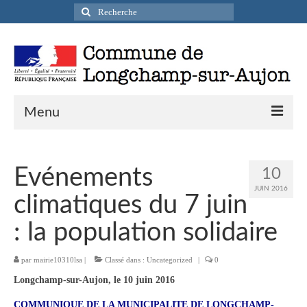
Rechercher
:
Menu
Actualités
Evénements
10
Infos pratiques
JUIN 2016
climatiques du 7 juin
Présentation de la commune
: la population solidaire
Accueil en mairie
par
mairie10310lsa
|
Classé dans :
Uncategorized
|
0
Longchamp-sur-Aujon en cartes postales
Longchamp-sur-Aujon, le 10 juin 2016
Accès / Transports
COMMUNIQUE DE LA MUNICIPALITE DE LONGCHAMP-