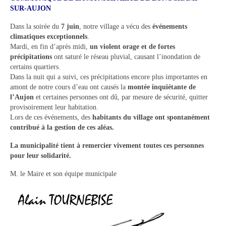
SUR-AUJON
Tourisme
Dans la soirée du
7 juin
, notre village a vécu des
événements
Hébergement
climatiques exceptionnels
.
Mardi, en fin d’après midi,
un violent orage et de fortes
Services publics
précipitations
ont saturé le réseau pluvial, causant l’inondation de
certains quartiers.
Formalités administratives
Dans la nuit qui a suivi, ces précipitations encore plus importantes en
amont de notre cours d’eau ont causés la
montée inquiétante de
Santé
l’Aujon
et certaines personnes ont dû, par mesure de sécurité, quitter
provisoirement leur habitation.
Qualité de l’eau
Lors de ces événements, des
habitants du village ont spontanément
contribué à la gestion de ces aléas.
Téléphonie mobile / Internet
La municipalité tient à remercier vivement toutes ces personnes
Collecte des déchets
pour leur solidarité.
M. le Maire et son équipe municipale
Affouages
Location de salles
Services funéraires