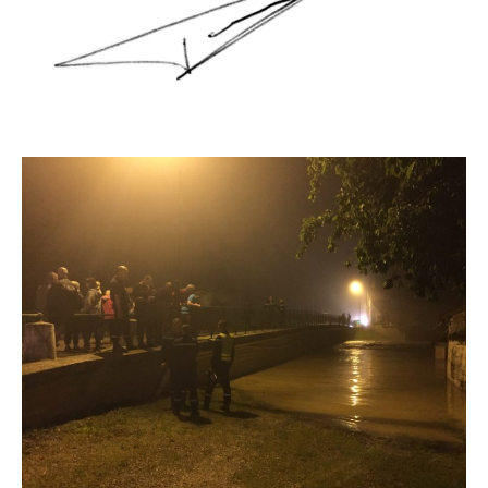
Vie municipale
Le Conseil municipal de Longchamp-sur-
Aujon
Les réunions du Conseil municipal
La Communauté de communes
Les réunions du Conseil communautaire
(CCRB)
Budget communal & fiscalité
Vie scolaire
Scolarité
Vie associative
Les associations