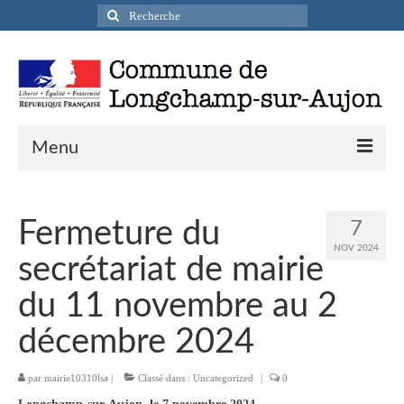
Rechercher
:
Menu
Actualités
Fermeture du
7
Infos pratiques
NOV 2024
secrétariat de mairie
Présentation de la commune
du 11 novembre au 2
Accueil en mairie
décembre 2024
Longchamp-sur-Aujon en cartes postales
par
mairie10310lsa
|
Classé dans :
Uncategorized
|
0
Accès / Transports