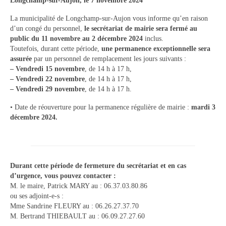
Longchamp-sur-Aujon, le 7 novembre 2024
Tourisme
La municipalité de Longchamp-sur-Aujon vous informe qu’en raison
d’un congé du personnel,
le secrétariat de mairie sera fermé au
Hébergement
public du 11 novembre au 2 décembre 2024
inclus.
Toutefois, durant cette période,
une permanence exceptionnelle sera
Services publics
assurée
par un personnel de remplacement les jours suivants :
– Vendredi 15 novembre
, de 14 h à 17 h,
Formalités administratives
– Vendredi 22 novembre
, de 14 h à 17 h,
– Vendredi 29 novembre
, de 14 h à 17 h.
Santé
• Date de réouverture pour la permanence régulière de mairie :
mardi 3
Qualité de l’eau
décembre 2024.
Téléphonie mobile / Internet
Collecte des déchets
Durant cette période de fermeture du secrétariat et en cas
Affouages
d’urgence, vous pouvez contacter :
M. le maire, Patrick MARY au : 06.37.03.80.86
Location de salles
ou ses adjoint-e-s :
Mme Sandrine FLEURY au : 06.26.27.37.70
Services funéraires
M. Bertrand THIEBAULT au : 06.09.27.27.60