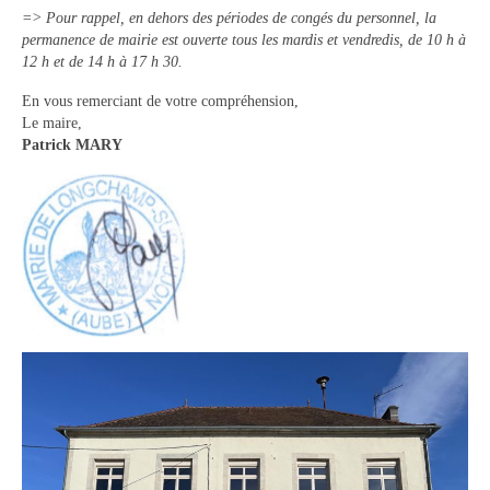
=> Pour rappel, en dehors des périodes de congés du personnel, la
Vie municipale
permanence de mairie est ouverte tous les mardis et vendredis, de 10 h à
12 h et de 14 h à 17 h 30.
Le Conseil municipal de Longchamp-sur-
Aujon
En vous remerciant de votre compréhension,
Le maire,
Les réunions du Conseil municipal
Patrick MARY
La Communauté de communes
Les réunions du Conseil communautaire
(CCRB)
Budget communal & fiscalité
Vie scolaire
Scolarité
Vie associative
Les associations