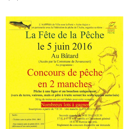
Vie municipale
Le Conseil municipal de Longchamp-sur-
Aujon
Les réunions du Conseil municipal
La Communauté de communes
Les réunions du Conseil communautaire
(CCRB)
Budget communal & fiscalité
Vie scolaire
Scolarité
Vie associative
Les associations