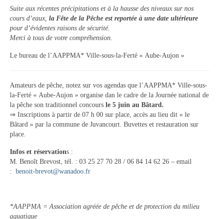
Tourisme
Suite aux récentes précipitations et à la hausse des niveaux sur nos
cours d’eaux,
la Fête de la Pêche est reportée à une date ultérieure
pour d’évidentes raisons de sécurité.
Hébergement
Merci à tous de votre compréhension.
Services publics
Le bureau de l’AAPPMA* Ville-sous-la-Ferté « Aube-Aujon »
Formalités administratives
Amateurs de pêche, notez sur vos agendas que l’AAPPMA* Ville-sous-
Santé
la-Ferté « Aube-Aujon » organise dan le cadre de la Journée national de
la pêche son traditionnel concours
le 5 juin au Bâtard.
Qualité de l’eau
⇒ Inscriptions à partir de 07 h 00 sur place, accès au lieu dit « le
Bâtard » par la commune de Juvancourt. Buvettes et restauration sur
Téléphonie mobile / Internet
place.
Collecte des déchets
Infos et réservation
s :
M. Benoît Brevost, tél. : 03 25 27 70 28 / 06 84 14 62 26 – email
Affouages
:
benoit-brevot@wanadoo.fr
Location de salles
*AAPPMA = Association agréée de pêche et de protection du milieu
Services funéraires
aquatique