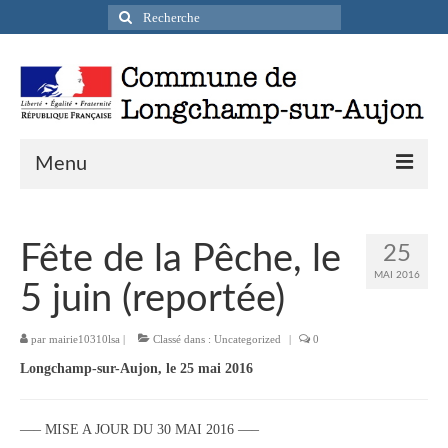
Rechercher
:
Menu
Actualités
Fête de la Pêche, le
25
Infos pratiques
MAI 2016
5 juin (reportée)
Présentation de la commune
par
mairie10310lsa
|
Classé dans :
Uncategorized
|
0
Accueil en mairie
Longchamp-sur-Aujon, le 25 mai 2016
Longchamp-sur-Aujon en cartes postales
Accès / Transports
—– MISE A JOUR DU 30 MAI 2016 —–