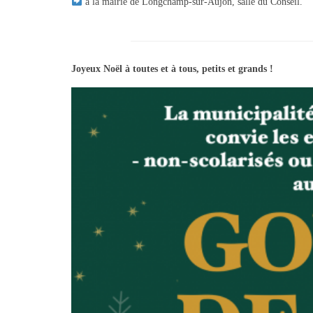
à la mairie de Longchamp-sur-Aujon, salle du Conseil.
Joyeux Noël à toutes et à tous, petits et grands !