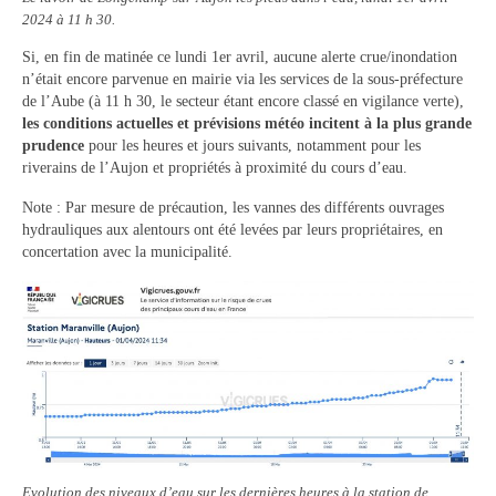
2024 à 11 h 30.
Vie municipale
Si, en fin de matinée ce lundi 1er avril, aucune alerte crue/inondation
Le Conseil municipal de Longchamp-sur-
n’était encore parvenue en mairie via les services de la sous-préfecture
Aujon
de l’Aube (à 11 h 30, le secteur étant encore classé en vigilance verte),
les conditions actuelles et prévisions météo incitent à la plus grande
Les réunions du Conseil municipal
prudence
pour les heures et jours suivants, notamment pour les
riverains de l’Aujon et propriétés à proximité du cours d’eau.
La Communauté de communes
Note : Par mesure de précaution, les vannes des différents ouvrages
Les réunions du Conseil communautaire
hydrauliques aux alentours ont été levées par leurs propriétaires, en
(CCRB)
concertation avec la municipalité.
Budget communal & fiscalité
Vie scolaire
Scolarité
Vie associative
Les associations
Evolution des niveaux d’eau sur les dernières heures à la station de