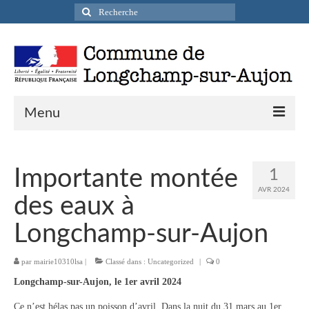
Rechercher
:
Menu
Actualités
Importante montée
1
Infos pratiques
AVR 2024
des eaux à
Présentation de la commune
Longchamp-sur-Aujon
Accueil en mairie
par
mairie10310lsa
|
Classé dans :
Uncategorized
|
0
Longchamp-sur-Aujon en cartes postales
Longchamp-sur-Aujon, le 1er avril 2024
Accès / Transports
Ce n’est hélas pas un poisson d’avril. Dans la nuit du 31 mars au 1er