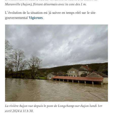
Maranville (Aujon), flirtant désormais avec la cote des 1 m
.
Contact
L’évolution de la situation est )à suivre en temps réel sur le site
Contacter votre mairie
gouvernemental
Vigicrues
.
Informations légales
La rivière Aujon vue depuis le pont de Longchamp-sur-Aujon lundi 1er
avril 2024 à 11 h 30.