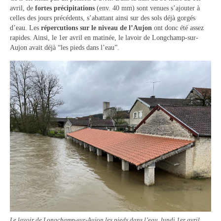
avril, de
fortes précipitations
Tourisme
(env. 40 mm) sont venues s’ajouter à
celles des jours précédents, s’abattant ainsi sur des sols déjà gorgés
d’eau. Les
répercutions sur le niveau de l’Aujon
ont donc été assez
Hébergement
rapides. Ainsi, le 1er avril en matinée, le lavoir de Longchamp-sur-
Aujon avait déjà “les pieds dans l’eau”.
Services publics
Formalités administratives
Santé
Qualité de l’eau
Téléphonie mobile / Internet
Collecte des déchets
Affouages
Location de salles
Services funéraires
Le lavoir de Longchamp-sur-Aujon les pieds dans l’eau, lundi 1er avril