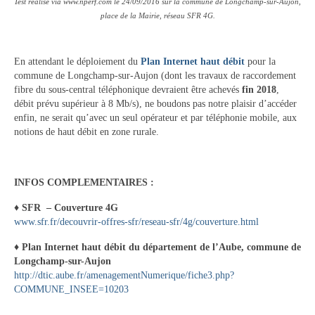
Test réalisé via www.nperf.com le 24/09/2016 sur la commune de Longchamp-sur-Aujon,
Vie municipale
place de la Mairie, réseau SFR 4G.
Le Conseil municipal de Longchamp-sur-
Aujon
En attendant le déploiement du
Plan Internet haut débit
pour la
commune de Longchamp-sur-Aujon (dont les travaux de raccordement
Les réunions du Conseil municipal
fibre du sous-central téléphonique devraient être achevés
fin 2018
,
débit prévu supérieur à 8 Mb/s), ne boudons pas notre plaisir d’accéder
La Communauté de communes
enfin, ne serait qu’avec un seul opérateur et par téléphonie mobile, aux
notions de haut débit en zone rurale.
Les réunions du Conseil communautaire
(CCRB)
INFOS COMPLEMENTAIRES :
Budget communal & fiscalité
♦ SFR – Couverture 4G
Vie scolaire
www.sfr.fr/decouvrir-offres-sfr/reseau-sfr/4g/couverture.html
Scolarité
♦ Plan Internet haut débit du département de l’Aube, commune de
Longchamp-sur-Aujon
Vie associative
http://dtic.aube.fr/amenagementNumerique/fiche3.php?
COMMUNE_INSEE=10203
Les associations