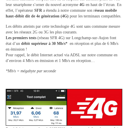
leur smartphone s’orner du nouvel acronyme
Tourisme
4G
en haut de l’écran. En
effet, l’opérateur
SFR
a étendu à notre commune son r
éseau mobile
haut-débit dit de 4e génération (4G)
pour les terminaux compatibles.
Hébergement
Les débits atteints par cette technologie 4G sont sans commune mesure
Services publics
avec les réseaux 2G ou 3G les plus courants.
Les premiers tests
(réseau SFR 4G) sur Longchamp-sur-Aujon font
Formalités administratives
état d’un
débit supérieur à 30 Mb/s*
en réception et plus de 6 Mb/s
en émission !
Santé
Pour rappel, le débit Internet actuel via ADSL sur notre commune en
d’environ 4 Mb/s en émission et 1 Mb/s en réception…
Qualité de l’eau
*Mb/s = mégabyte par seconde
Téléphonie mobile / Internet
Collecte des déchets
Affouages
Location de salles
Services funéraires