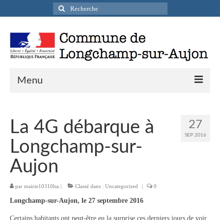
Rechercher
:
Menu
Actualités
La 4G débarque à
27
Infos pratiques
SEP 2016
Longchamp-sur-
Présentation de la commune
Aujon
Accueil en mairie
par
mairie10310lsa
|
Classé dans :
Uncategorized
|
0
Longchamp-sur-Aujon en cartes postales
Longchamp-sur-Aujon, le 27 septembre 2016
Accès / Transports
Certains habitants ont peut-être eu la surprise ces derniers jours de voir