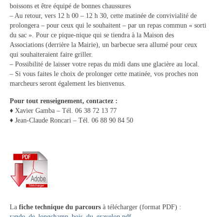
boissons et être équipé de bonnes chaussures
Vie municipale
– Au retour, vers 12 h 00 – 12 h 30, cette matinée de convivialité de
prolongera – pour ceux qui le souhaitent – par un repas commun « sorti
Le Conseil municipal de Longchamp-sur-
du sac ». Pour ce pique-nique qui se tiendra à la Maison des
Aujon
Associations (derrière la Mairie), un barbecue sera allumé pour ceux
qui souhaiteraient faire griller.
Les réunions du Conseil municipal
– Possibilité de laisser votre repas du midi dans une glacière au local.
– Si vous faites le choix de prolonger cette matinée, vos proches non
La Communauté de communes
marcheurs seront également les bienvenus.
Les réunions du Conseil communautaire
Pour tout renseignement, contactez :
(CCRB)
♦ Xavier Gamba – Tél. 06 38 72 13 77
♦ Jean-Claude Roncari – Tél. 06 88 90 84 50
Budget communal & fiscalité
Vie scolaire
Scolarité
Vie associative
La
fiche technique du parcours
à télécharger (format PDF) :
Les associations
rando_de_longchamp_bois_du_gravelon.pdf