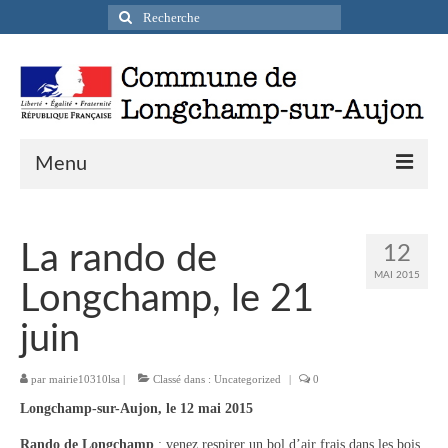
Rechercher
:
Menu
Actualités
La rando de
12
Infos pratiques
MAI 2015
Longchamp, le 21
Présentation de la commune
juin
Accueil en mairie
par
mairie10310lsa
|
Classé dans :
Uncategorized
|
0
Longchamp-sur-Aujon en cartes postales
Longchamp-sur-Aujon, le 12 mai 2015
Accès / Transports
Rando de Longchamp
: venez respirer un bol d’air frais dans les bois