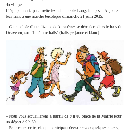
du village !
Tourisme
L’équipe municipale invite les habitants de Longchamp-sur-Aujon et
leur amis à une marche bucolique
dimanche 21 juin 2015
.
Hébergement
– Cette balade d’une dizaine de kilomètres se déroulera dans le
bois du
Services publics
Gravelon
, sur l’itinéraire balisé (balisage jaune et blanc).
Formalités administratives
Santé
Qualité de l’eau
Téléphonie mobile / Internet
Collecte des déchets
Affouages
Location de salles
– Nous vous accueillerons
à partir de 9 h 00 place de la Mairie
pour
un départ à 9 h 30.
Services funéraires
– Pour cette sortie, chaque participant devra prévoir quelques en-cas,