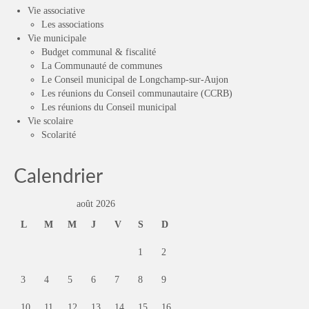
Vie associative
Les associations
Vie municipale
Budget communal & fiscalité
La Communauté de communes
Le Conseil municipal de Longchamp-sur-Aujon
Les réunions du Conseil communautaire (CCRB)
Les réunions du Conseil municipal
Vie scolaire
Scolarité
Calendrier
août 2026
L
M
M
J
V
S
D
1
2
3
4
5
6
7
8
9
10
11
12
13
14
15
16