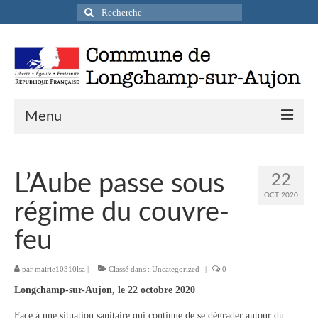
Rechercher
:
Menu
Actualités
L’Aube passe sous
22
Infos pratiques
OCT 2020
régime du couvre-
Présentation de la commune
feu
Accueil en mairie
par
mairie10310lsa
|
Classé dans :
Uncategorized
|
0
Longchamp-sur-Aujon en cartes postales
Longchamp-sur-Aujon, le 22 octobre 2020
Accès / Transports
Face à une situation sanitaire qui continue de se dégrader autour du