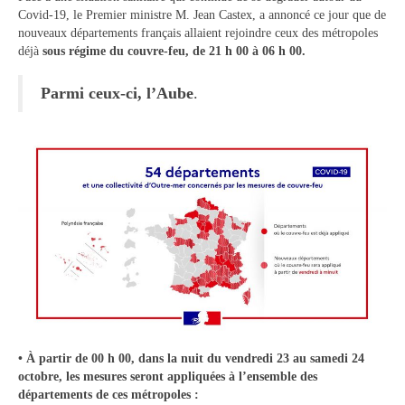
Covid-19, le Premier ministre M. Jean Castex, a annoncé ce jour que de
Tourisme
nouveaux départements français allaient rejoindre ceux des métropoles
déjà
sous régime du couvre-feu,
de 21 h 00 à 06 h 00
.
Hébergement
Services publics
Parmi ceux-ci, l’Aube
.
Formalités administratives
Santé
Qualité de l’eau
Téléphonie mobile / Internet
Collecte des déchets
Affouages
Location de salles
• À partir de 00 h 00, dans la nuit du vendredi 23 au samedi 24
octobre, les mesures seront appliquées à l’ensemble des
Services funéraires
départements de ces métropoles :