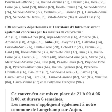
Bouches-du-Rhône (13), Haute-Garonne (31), Hérault (34), Isère (38),
Vie municipale
Loire (42), Nord (59), Rhône (69), Île-de-France (75), Seine-Maritime
(76), Seine-et-Marne (77), Yvelines (78), Essonne (91), Hauts-de-Seine
Le Conseil municipal de Longchamp-sur-
(92), Seine-Saint-Denis (93), Val-de-Marne (94) et Val-d’Oise (95)
Aujon
• 38 nouveaux départements et 1 territoire d’Outre-mer seront
Les réunions du Conseil municipal
également concernés par les mesures de couvre-feu :
Ain (01), Hautes-Alpes (05), Alpes-Maritimes (06), Ardèche (07),
La Communauté de communes
Ardennes (08), Arège (09),
Aube (10)
, Aveyron (12), Calvados (14),
Corse-du-Sud (2A), Haute-Corse (2B), Côte-d’Or (21), Drôme (26),
Les réunions du Conseil communautaire
Gard (30), Îlle-et-Vilaine (35), Indre-et-Loire (37), Jura (39), Haute-
(CCRB)
Loire (43), Loiret (45), Lozère (48), Maine-et-Loire (49), Marne (51),
Meurthe-et-Moselle (54), Oise (60), Pas-de-Calais (62), Puy-de-Dôme
Budget communal & fiscalité
(63), Pyrénées-Atlantiques (64), Hautes-Pyrénées (65), Pyrénées-
Orientales (66), Bas-Rhin (67), Saône-et-Loire (71), Savoie (73),
Vie scolaire
Haute-Savoie (74), Tarn (81), Tarn-et-Garonne (82), Var (83), Vaucluse
(84), Haute-Vienne (87) et la Polynésie Française (987)
Scolarité
Ce couvre-feu est mis en place de 21 h 00 à 06
Vie associative
h 00, et durera 6 semaines.
Les mesures s’appliquent également à notre
Les associations
commune de Longchamp-sur-Aujon.