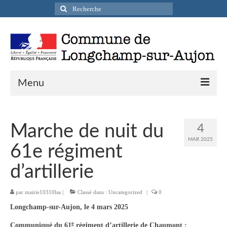
Rechercher
:
Menu
Actualités
Marche de nuit du
4
Infos pratiques
MAR 2025
61e régiment
Présentation de la commune
d’artillerie
Accueil en mairie
par
mairie10310lsa
|
Classé dans :
Uncategorized
|
0
Longchamp-sur-Aujon en cartes postales
Longchamp-sur-Aujon, le 4 mars 2025
Accès / Transports
e
Communiqué du 61
régiment d’artillerie de Chaumont :