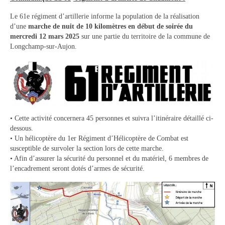
Tourisme
Le 61e régiment d’artillerie informe la population de la réalisation
d’une
marche de nuit de 10 kilomètres en début de soirée du
Hébergement
mercredi 12 mars 2025
sur une partie du territoire de la commune de
Longchamp-sur-Aujon.
Services publics
Formalités administratives
Santé
Qualité de l’eau
• Cette activité concernera 45 personnes et suivra l’itinéraire détaillé ci-
dessous.
Téléphonie mobile / Internet
• Un hélicoptère du 1er Régiment d’Hélicoptère de Combat est
susceptible de survoler la section lors de cette marche.
Collecte des déchets
• Afin d’assurer la sécurité du personnel et du matériel, 6 membres de
l’encadrement seront dotés d’armes de sécurité.
Affouages
Location de salles
Services funéraires