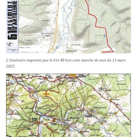
Vie municipale
Le Conseil municipal de Longchamp-sur-
Aujon
Les réunions du Conseil municipal
La Communauté de communes
L’itinéraire emprunté par le 61e RI lors cette marche de nuit du 12 mars
Les réunions du Conseil communautaire
2025.
(CCRB)
Budget communal & fiscalité
Vie scolaire
Scolarité
Vie associative
Les associations