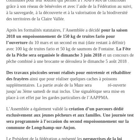
communes pour leur soutien qui permet à l’AAPPMA de contribuer
grâce à son réseau de bénévoles et avec l’aide de la Fédération au suivi,
à la sauvegarde, à la découverte et à la valorisation de la biodiversité
des territoires de la Claire Vallée.
Après les formalités statutaires, l’Assemblée a décidé
pour la saison
2018 un empoissonnement de 150 kg de truites fario pour
l’ouverture
du 10 mars et un second en mai (date restant à définir)
avec 100 kg de truites fario et 50 kg de saumons de Fontaine.
La Fête
de la Pêche sera organisée le dimanche 3 juin 2018
et un concours de
pêche combiné à une brocante se déroulera le dimanche 5 août 2018 .
Des travaux piscicoles seront réalisés pour entretenir et réhabiliter
des frayères
ainsi que pour réaliser quelques caches à poissons
supplémentaires. La partie avale de la Maze sera ré-ouverte
jusqu’au 3ème samedi de mai inclus. Une signalétique sera mise en
place à cet effet par les gardes particuliers de l’AAPPMA.
L’Assemblée a également validé la
création d’un parcours dédié
exclusivement aux jeunes pêcheurs et aux familles. Une journée test
sera programmée à l’occasion du second empoissonnement sur la
commune de Longchamp-sur-Aujon.
Le Président de la fédération a présenté les
perspectives de la loi