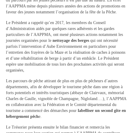
du parcours par les jeunes pêcheurs n’est pas due au hasard. En effet
l’AAPPMA mène depuis plusieurs années des actions de promotions en
Contact
faveur des jeunes notamment l’organisation de la fête de la Pêche.
Contacter votre mairie
Le Président a rappelé qu’en 2017, les membres du Conseil
d’Administration aidés par quelques rares adhérents et les gardes
Informations légales
particuliers de l’AAPPMA, ont mené plusieurs actions notamment les
journées organisées pour le
nettoyage des berges
qui ont nécessité
parfois l’intervention d’Aube Environnement en particuliers pour
l’entretien des frayères de la Maze et la réalisation de caches à poissons
et d’une réhabilitation de berge à partir d’un embâcle. Le Président
espère une mobilisation de tous lors des prochaines activités qui seront
organisées,
Les parcours de pêche attirant de plus en plus de pêcheurs d’autres
départements, afin de développer le tourisme pêche dans une région à
forts potentiels et intérêts touristiques (abbaye de Clairvaux, mémorial
Charles de Gaulle, vignoble de Champagne, Nigloland….), l’AAPPMA
en collaboration avec la Fédération et le Comité départemental du
tourisme a commencé des démarches pour
labelliser un second gîte en
hébergement pêch
e.
Le Trésorier présenta ensuite le bilan financier et remercia les