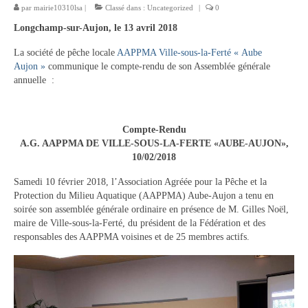
par
mairie10310lsa
|
Classé dans :
Uncategorized
|
0
Tourisme
Longchamp-sur-Aujon, le 13 avril 2018
Hébergement
La société de pêche locale
AAPPMA Ville-sous-la-Ferté « Aube
Aujon »
communique le compte-rendu de son Assemblée générale
Services publics
annuelle :
Formalités administratives
Santé
Compte-Rendu
A.G. AAPPMA DE VILLE-SOUS-LA-FERTE «AUBE-AUJON»,
Qualité de l’eau
10/02/2018
Téléphonie mobile / Internet
Samedi 10 février 2018, l’Association Agréée pour la Pêche et la
Protection du Milieu Aquatique (AAPPMA) Aube-Aujon a tenu en
Collecte des déchets
soirée son assemblée générale ordinaire en présence de M. Gilles Noël,
maire de Ville-sous-la-Ferté, du président de la Fédération et des
responsables des AAPPMA voisines et de 25 membres actifs.
Affouages
Location de salles
Services funéraires