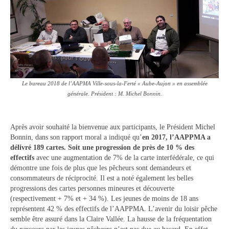
Vie municipale
Le Conseil municipal de Longchamp-sur-
Aujon
Les réunions du Conseil municipal
La Communauté de communes
Le bureau 2018 de l’AAPMA Ville-sous-la-Ferté « Aube-Aujon » en assemblée
générale. Président : M. Michel Bonnin.
Les réunions du Conseil communautaire
(CCRB)
Après avoir souhaité la bienvenue aux participants, le Président Michel
Budget communal & fiscalité
Bonnin, dans son rapport moral a indiqué qu’
en 2017, l’AAPPMA a
délivré 189 cartes. Soit une progression de près de 10 % des
Vie scolaire
effectifs
avec une augmentation de 7% de la carte interfédérale, ce qui
démontre une fois de plus que les pêcheurs sont demandeurs et
Scolarité
consommateurs de réciprocité. Il est a noté également les belles
progressions des cartes personnes mineures et découverte
Vie associative
(respectivement + 7% et + 34 %). Les jeunes de moins de 18 ans
représentent 42 % des effectifs de l’AAPPMA. L’avenir du loisir pêche
semble être assuré dans la Claire Vallée. La hausse de la fréquentation
Les associations