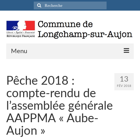
Rechercher
:
Menu
Actualités
Pêche 2018 :
13
Infos pratiques
FÉV 2018
compte-rendu de
Présentation de la commune
l’assemblée générale
Accueil en mairie
AAPPMA « Aube-
Longchamp-sur-Aujon en cartes postales
Aujon »
Accès / Transports