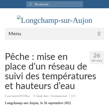
Rechercher
:
Menu
Actualités
Pêche : mise en
26
Infos pratiques
SEP 2022
place d’un réseau de
Présentation de la commune
suivi des températures
Accueil en mairie
et hauteurs d’eau
Longchamp-sur-Aujon en cartes postales
par
mairie10310lsa
|
Classé dans :
Uncategorized
|
0
Accès / Transports
Longchamp-sur-Aujon, le 26 septembre 2022
Tourisme