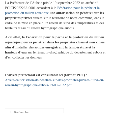
La Préfecture de l’Aube a pris le 19 septembre 2022 un arrêté n°
PCICP2022262-0001 accordant à la
Fédération pour la pêche et la
Hébergement
protection du milieu aquatique
une autorisation de pénétrer sur les
propriétés privées
situées sur le territoire de notre commune, dans le
Services publics
cadre de la mise en place d’un réseau de suivi des températures et des
hauteurs d’eau du réseau hydrographique aubois.
Formalités administratives
A cet effet,
la Fédération pour la pêche et la protection du milieu
Santé
aquatique pourra pénétrer dans les propriétés closes et non closes
afin d’installer des sondes enregistrant la température et la
Qualité de l’eau
hauteur d’eau
sur le réseau hydrographique du département aubois et
d’en collecter les données.
Téléphonie mobile / Internet
Collecte des déchets
L’arrêté préfectoral est consultable ici (format PDF) :
Arrete-dautorisation-de-penetrer-sur-des-proprietes-privees-Suivi-du-
Affouages
reseau-hydrographique-aubois-19-09-2022.pdf
Location de salles
Services funéraires
Rechercher
Vie municipale