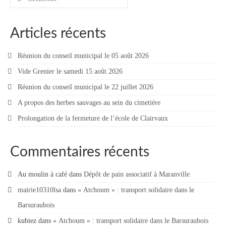
:
Le Conseil municipal de Longchamp-sur-
Aujon
Articles récents
Les réunions du Conseil municipal
Réunion du conseil municipal le 05 août 2026
La Communauté de communes
Vide Grenier le samedi 15 août 2026
Réunion du conseil municipal le 22 juillet 2026
Les réunions du Conseil communautaire
(CCRB)
A propos des herbes sauvages au sein du cimetière
Prolongation de la fermeture de l’école de Clairvaux
Budget communal & fiscalité
Vie scolaire
Commentaires récents
Scolarité
Au moulin à café
dans
Dépôt de pain associatif à Maranville
Vie associative
mairie10310lsa
dans
« Atchoum » : transport solidaire dans le
Les associations
Barsuraubois
kubiez
dans
« Atchoum » : transport solidaire dans le Barsuraubois
Contact