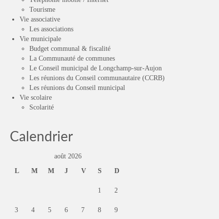
Tourisme
Vie associative
Les associations
Vie municipale
Budget communal & fiscalité
La Communauté de communes
Le Conseil municipal de Longchamp-sur-Aujon
Les réunions du Conseil communautaire (CCRB)
Les réunions du Conseil municipal
Vie scolaire
Scolarité
Calendrier
août 2026
L
M
M
J
V
S
D
1
2
3
4
5
6
7
8
9