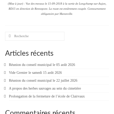
(Mise à jour) : Vue des travaux le 15-09-2018 à la sortie de Longchamp-sur-Aujon,
RD15 en direction de Rennepont. La route est entièrement coupée. Contournement
Contacter votre mairie
obligatoire par Maranville.
Informations légales
Rechercher
:
Articles récents
Réunion du conseil municipal le 05 août 2026
Vide Grenier le samedi 15 août 2026
Réunion du conseil municipal le 22 juillet 2026
A propos des herbes sauvages au sein du cimetière
Prolongation de la fermeture de l’école de Clairvaux
Commentaires récents