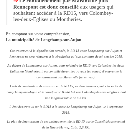
⇒
Le contournement par Maranville puis
Rennepont est donc conseillé
aux usagers qui
Le Conseil municipal de Longchamp-sur-
souhaitent accéder à la RD15, vers Colombey-
Aujon
les-deux-Eglises ou Montheries.
Les réunions du Conseil municipal
En comptant sur votre compréhension,
La municipalité de Longchamp-sur-Aujon
La Communauté de communes
Contrairement à la signalisation erronée, la RD 15 entre Longchamp-sur-Aujon et
Les réunions du Conseil communautaire
Rennepont ne sera réouverte à la circulation qu’aux alentours de mi-octobre 2018.
(CCRB)
Au départ de Longchamp-sur-Aujon, pour rejoindre la RD15 vers Colombey-les-deux-
Budget communal & fiscalité
Eglises ou Montheries, il est conseillé durant les travaux (en rouge) d’emprunter le
contournement par Maranville (ici en vert).
Vie scolaire
Carte de localisation des travaux sur la RD 15, en deux tranches, entre la sortie de
Longchamp-sur-Aujon et le carrefour RD15/RD23 vers Colombey-les-deux-Eglises. Soit
Scolarité
une longueur totale de 4,5 km.
Vie associative
L’état des travaux sur la RD15 à la sortie de Longchamp-sur-Aujon, le 4 septembre
2018.
Les associations
Le plan de financement de cet aménagement de la RD 15 par le Conseil départemental
de la Haute-Marne,. Coût: 2,6 M€.
Contact