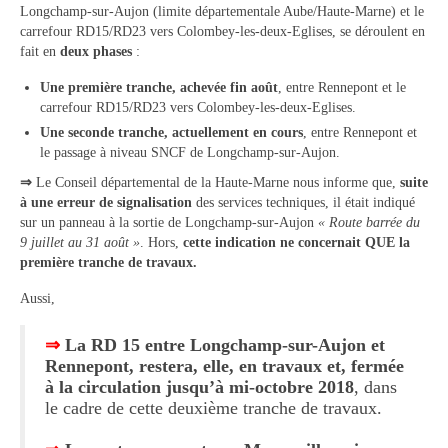
Longchamp-sur-Aujon (limite départementale Aube/Haute-Marne) et le
carrefour RD15/RD23 vers Colombey-les-deux-Eglises, se déroulent en
Hébergement
fait en
deux phases
:
Services publics
Une première tranche, achevée fin août
, entre Rennepont et le
carrefour RD15/RD23 vers Colombey-les-deux-Eglises.
Formalités administratives
Une seconde tranche, actuellement en cours
, entre Rennepont et
le passage à niveau SNCF de Longchamp-sur-Aujon.
Santé
⇒
Le Conseil départemental de la Haute-Marne nous informe que,
suite
Qualité de l’eau
à une erreur de signalisation
des services techniques, il était indiqué
sur un panneau à la sortie de Longchamp-sur-Aujon
« Route barrée du
Téléphonie mobile / Internet
9 juillet au 31 août »
. Hors,
cette indication ne concernait QUE la
première tranche de travaux.
Collecte des déchets
Aussi,
Affouages
⇒
La RD 15 entre Longchamp-sur-Aujon et
Location de salles
Rennepont, restera, elle, en travaux et, fermée
à la circulation jusqu’à mi-octobre 2018
, dans
Services funéraires
le cadre de cette deuxième tranche de travaux.
Vie municipale