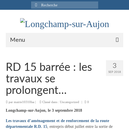
Rechercher
:
Menu
Actualités
RD 15 barrée : les
3
Infos pratiques
SEP 2018
travaux se
Présentation de la commune
prolongent…
Accueil en mairie
par
mairie10310lsa
|
Classé dans :
Uncategorized
|
0
Longchamp-sur-Aujon en cartes postales
Longchamp-sur-Aujon, le 3 septembre 2018
Accès / Transports
Les travaux d’aménagement et de renforcement de la route
départementale R.D. 15
Tourisme
, entrepris début juillet entre la sortie de