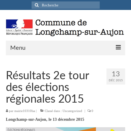
Rechercher
:
Menu
Actualités
Résultats 2e tour
13
Infos pratiques
DÉC 2015
des élections
Présentation de la commune
régionales 2015
Accueil en mairie
par
mairie10310lsa
|
Classé dans :
Uncategorized
|
0
Longchamp-sur-Aujon en cartes postales
Longchamp-sur-Aujon, le 13 décembre 2015
Accès / Transports