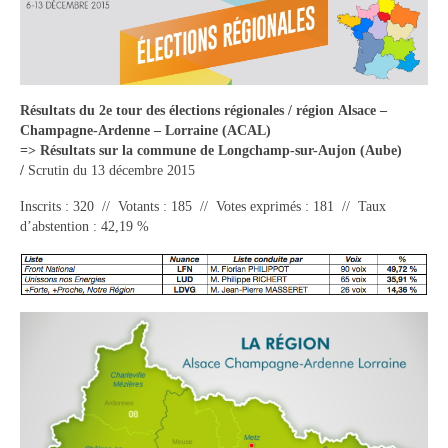
Tourisme
Hébergement
Services publics
Résultats du 2e tour des élections régionales / région Alsace –
Champagne-Ardenne – Lorraine (ACAL)
Formalités administratives
=> Résultats sur la commune de Longchamp-sur-Aujon (Aube)
/
Scrutin du 13 décembre 2015
Santé
Inscrits : 320 // Votants : 185 // Votes exprimés : 181 // Taux
Qualité de l’eau
d’abstention : 42,19 %
Téléphonie mobile / Internet
Collecte des déchets
Affouages
Location de salles
Services funéraires