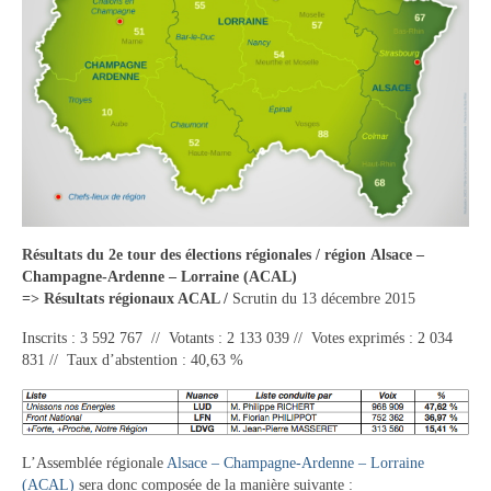
Vie municipale
Le Conseil municipal de Longchamp-sur-
Aujon
Les réunions du Conseil municipal
La Communauté de communes
Les réunions du Conseil communautaire
(CCRB)
Résultats du 2e tour des élections régionales / région Alsace –
Champagne-Ardenne – Lorraine (ACAL)
Budget communal & fiscalité
=> Résultats régionaux ACAL /
Scrutin du 13 décembre 2015
Vie scolaire
Inscrits : 3 592 767 // Votants : 2 133 039 // Votes exprimés : 2 034
831 // Taux d’abstention : 40,63 %
Scolarité
Vie associative
L’Assemblée régionale
Alsace – Champagne-Ardenne – Lorraine
Les associations
(ACAL)
sera donc composée de la manière suivante :