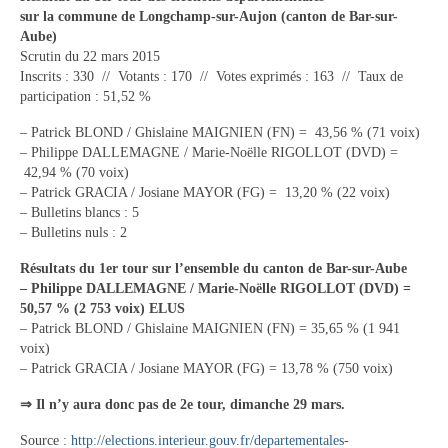
sur la commune de Longchamp-sur-Aujon (canton de Bar-sur-
Tourisme
Aube)
Scrutin du 22 mars 2015
Hébergement
Inscrits : 330 // Votants : 170 // Votes exprimés : 163 // Taux de
participation : 51,52 %
Services publics
– Patrick BLOND / Ghislaine MAIGNIEN (FN) = 43,56 % (71 voix)
Formalités administratives
– Philippe DALLEMAGNE / Marie-Noëlle RIGOLLOT (DVD) =
42,94 % (70 voix)
Santé
– Patrick GRACIA / Josiane MAYOR (FG) = 13,20 % (22 voix)
– Bulletins blancs : 5
Qualité de l’eau
– Bulletins nuls : 2
Téléphonie mobile / Internet
Résultats du 1er tour sur l’ensemble du canton de Bar-sur-Aube
– Philippe DALLEMAGNE / Marie-Noëlle RIGOLLOT (DVD) =
Collecte des déchets
50,57 % (2 753 voix) ELUS
– Patrick BLOND / Ghislaine MAIGNIEN (FN) = 35,65 % (1 941
Affouages
voix)
– Patrick GRACIA / Josiane MAYOR (FG) = 13,78 % (750 voix)
Location de salles
⇒ Il n’y aura donc pas de 2e tour, dimanche 29 mars.
Services funéraires
Source :
http://elections.interieur.gouv.fr/departementales-