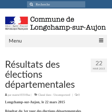
Rechercher
:
Menu
Actualités
Résultats des
22
Infos pratiques
MAR 2015
élections
Présentation de la commune
départementales
Accueil en mairie
par
mairie10310lsa
|
Classé dans :
Uncategorized
|
0
Longchamp-sur-Aujon en cartes postales
Longchamp-sur-Aujon, le 22 mars 2015
Accès / Transports
Résultat du 1er tour des élections départementales