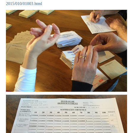
2015/010/01003.html
Vie municipale
Le Conseil municipal de Longchamp-sur-
Aujon
Les réunions du Conseil municipal
La Communauté de communes
Les réunions du Conseil communautaire
(CCRB)
Budget communal & fiscalité
Vie scolaire
Scolarité
Vie associative
Les associations