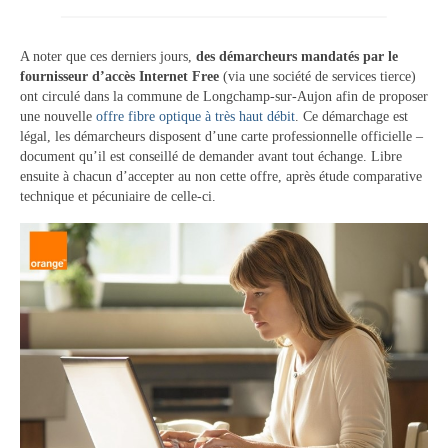
Vie municipale
A noter que ces derniers jours,
des démarcheurs mandatés par le
Le Conseil municipal de Longchamp-sur-
fournisseur d’accès Internet Free
(via une société de services tierce)
Aujon
ont circulé dans la commune de Longchamp-sur-Aujon afin de proposer
une nouvelle
offre fibre optique à très haut débit
. Ce démarchage est
Les réunions du Conseil municipal
légal, les démarcheurs disposent d’une carte professionnelle officielle –
document qu’il est conseillé de demander avant tout échange. Libre
La Communauté de communes
ensuite à chacun d’accepter au non cette offre, après étude comparative
technique et pécuniaire de celle-ci.
Les réunions du Conseil communautaire
(CCRB)
Budget communal & fiscalité
Vie scolaire
Scolarité
Vie associative
Les associations