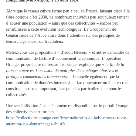
Longchamp-sur-Aujon, le 13 août 2024
Tourisme
Alors que le réseau cuivre ferme peu à peu en France, laissant place à la
fibre optique d’ici 2030, de nombreux individus peu scrupuleux tentent
Hébergement
d’abuser une population – ainsi que des collectivités – encore peu
sensibilisées à cette évolution technologique. Le Groupement de
Services publics
Gendarmerie de l’Aube attire donc l’attention sur des pratiques de
démarchage abusif ou frauduleux.
Formalités administratives
Méfiez-vous des propositions « d’audit télécom » et autres demandes de
Santé
communication de facture d’abonnement téléphonique. L’opérateur
Orange, propriétaire du réseau historique, explique que «
la fin de la
Qualité de l’eau
liaison cuivre est l’occasion de multiples démarchages abusives et
pratiques commerciales trompeuses
« . Il rappelle également que la
Téléphonie mobile / Internet
communication de données internes à un faux opérateur ou à un escroc
constitue un risque important, tant pour les particuliers que pour les
Collecte des déchets
collectivités.
Affouages
Une sensibilisation à ce phénomène est disponible sur le portail Orange
des collectivités territoriales :
Location de salles
https://collectivites.orange.com/fr/actualites/fin-de-ladsl-reseau-cuivre-
attention-aux-demarchages-abusifs
Services funéraires