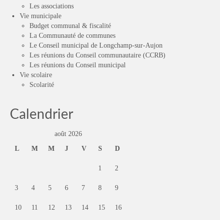
Les associations
Vie municipale
Budget communal & fiscalité
La Communauté de communes
Le Conseil municipal de Longchamp-sur-Aujon
Les réunions du Conseil communautaire (CCRB)
Les réunions du Conseil municipal
Vie scolaire
Scolarité
Calendrier
août 2026
L
M
M
J
V
S
D
1
2
3
4
5
6
7
8
9
10
11
12
13
14
15
16