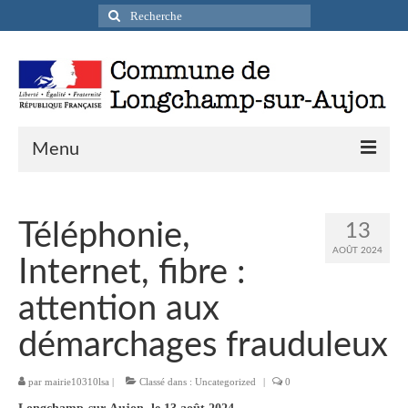
Rechercher
:
Menu
Actualités
Téléphonie,
13
Infos pratiques
AOÛT 2024
Internet, fibre :
Présentation de la commune
attention aux
Accueil en mairie
démarchages frauduleux
Longchamp-sur-Aujon en cartes postales
par
mairie10310lsa
|
Classé dans :
Uncategorized
|
0
Accès / Transports