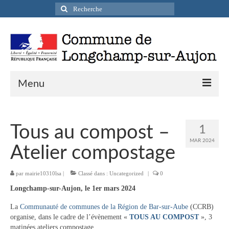
Rechercher
:
Menu
Actualités
Tous au compost –
1
Infos pratiques
MAR 2024
Atelier compostage
Présentation de la commune
par
mairie10310lsa
|
Classé dans :
Uncategorized
|
0
Accueil en mairie
Longchamp-sur-Aujon, le 1er mars 2024
Longchamp-sur-Aujon en cartes postales
La
Communauté de communes de la Région de Bar-sur-Aube
(CCRB)
Accès / Transports
organise, dans le cadre de l’évènement «
TOUS AU COMPOST
», 3
matinées ateliers compostage.