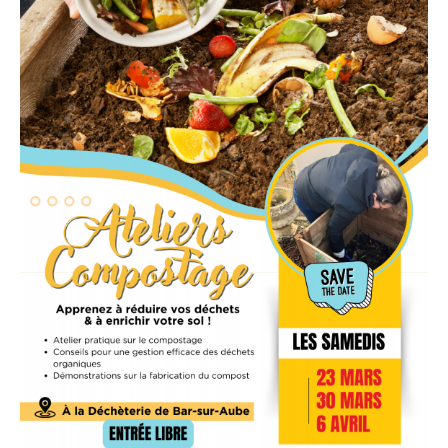
Vie municipale
Le Conseil municipal de Longchamp-sur-
Aujon
Les réunions du Conseil municipal
La Communauté de communes
Les réunions du Conseil communautaire
(CCRB)
Budget communal & fiscalité
Vie scolaire
Scolarité
Vie associative
Les associations