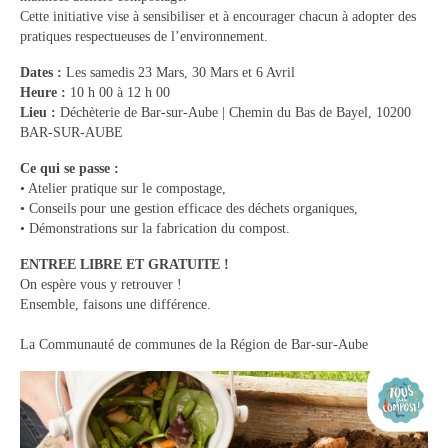
Cette initiative vise à sensibiliser et à encourager chacun à adopter des
Tourisme
pratiques respectueuses de l’environnement.
Hébergement
Dates :
Les samedis 23 Mars, 30 Mars et 6 Avril
Heure :
10 h 00 à 12 h 00
Services publics
Lieu :
Déchèterie de Bar-sur-Aube | Chemin du Bas de Bayel, 10200
BAR-SUR-AUBE
Formalités administratives
Ce qui se passe :
Santé
• Atelier pratique sur le compostage,
• Conseils pour une gestion efficace des déchets organiques,
Qualité de l’eau
• Démonstrations sur la fabrication du compost.
Téléphonie mobile / Internet
ENTREE LIBRE ET GRATUITE !
On espère vous y retrouver !
Collecte des déchets
Ensemble, faisons une différence.
La Communauté de communes de la Région de Bar-sur-Aube
Affouages
Location de salles
Services funéraires