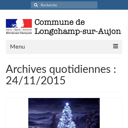
Rechercher
:
Menu
Actualités
Archives quotidiennes :
Infos pratiques
24/11/2015
Présentation de la commune
Accueil en mairie
Longchamp-sur-Aujon en cartes postales
Accès / Transports