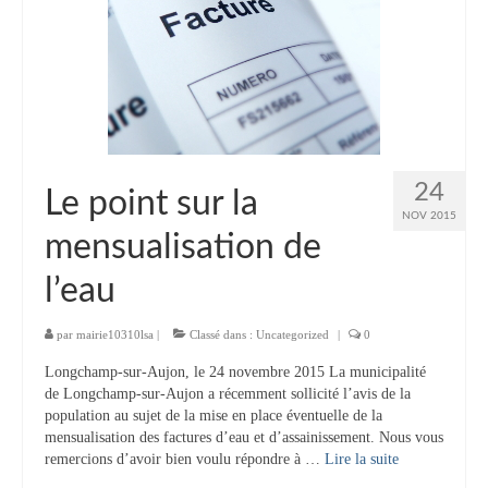
Vie municipale
Le Conseil municipal de Longchamp-sur-
Aujon
Les réunions du Conseil municipal
La Communauté de communes
24
Le point sur la
NOV 2015
Les réunions du Conseil communautaire
mensualisation de
(CCRB)
l’eau
Budget communal & fiscalité
Vie scolaire
par
mairie10310lsa
|
Classé dans :
Uncategorized
|
0
Longchamp-sur-Aujon, le 24 novembre 2015 La municipalité
Scolarité
de Longchamp-sur-Aujon a récemment sollicité l’avis de la
population au sujet de la mise en place éventuelle de la
Vie associative
mensualisation des factures d’eau et d’assainissement. Nous vous
remercions d’avoir bien voulu répondre à …
Lire la suite­­
Les associations