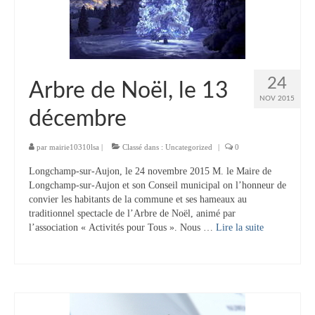
Tourisme
Hébergement
Services publics
24
Arbre de Noël, le 13
Formalités administratives
NOV 2015
décembre
Santé
par
mairie10310lsa
|
Classé dans :
Uncategorized
|
0
Qualité de l’eau
Longchamp-sur-Aujon, le 24 novembre 2015 M. le Maire de
Téléphonie mobile / Internet
Longchamp-sur-Aujon et son Conseil municipal on l’honneur de
convier les habitants de la commune et ses hameaux au
traditionnel spectacle de l’Arbre de Noël, animé par
Collecte des déchets
l’association « Activités pour Tous ». Nous …
Lire la suite­­
Affouages
Location de salles
Services funéraires