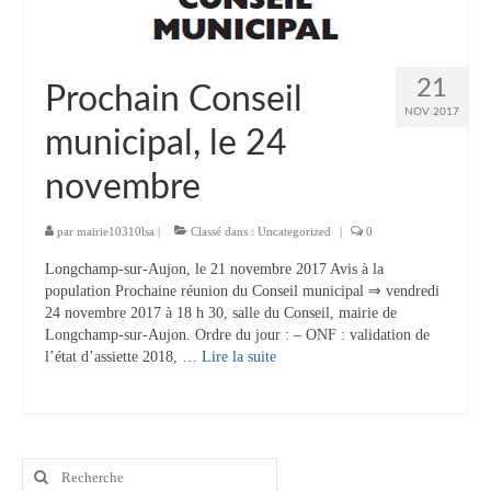
Tourisme
Hébergement
21
Prochain Conseil
Services publics
NOV 2017
municipal, le 24
Formalités administratives
novembre
Santé
par
mairie10310lsa
|
Classé dans :
Uncategorized
|
0
Qualité de l’eau
Longchamp-sur-Aujon, le 21 novembre 2017 Avis à la
Téléphonie mobile / Internet
population Prochaine réunion du Conseil municipal ⇒ vendredi
24 novembre 2017 à 18 h 30, salle du Conseil, mairie de
Collecte des déchets
Longchamp-sur-Aujon. Ordre du jour : – ONF : validation de
l’état d’assiette 2018, …
Lire la suite­­
Affouages
Location de salles
Rechercher
Services funéraires
: