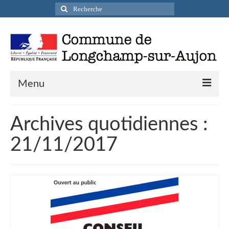
Rechercher
:
Menu
Actualités
Archives quotidiennes :
Infos pratiques
21/11/2017
Présentation de la commune
Accueil en mairie
Longchamp-sur-Aujon en cartes postales
Accès / Transports