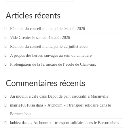
Vie municipale
Articles récents
Le Conseil municipal de Longchamp-sur-
Aujon
Réunion du conseil municipal le 05 août 2026
Les réunions du Conseil municipal
Vide Grenier le samedi 15 août 2026
Réunion du conseil municipal le 22 juillet 2026
La Communauté de communes
A propos des herbes sauvages au sein du cimetière
Les réunions du Conseil communautaire
Prolongation de la fermeture de l’école de Clairvaux
(CCRB)
Budget communal & fiscalité
Commentaires récents
Vie scolaire
Au moulin à café
dans
Dépôt de pain associatif à Maranville
Scolarité
mairie10310lsa
dans
« Atchoum » : transport solidaire dans le
Vie associative
Barsuraubois
kubiez
dans
« Atchoum » : transport solidaire dans le Barsuraubois
Les associations