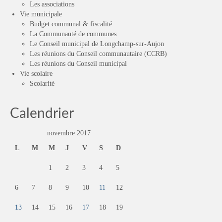
Les associations
Vie municipale
Budget communal & fiscalité
La Communauté de communes
Le Conseil municipal de Longchamp-sur-Aujon
Les réunions du Conseil communautaire (CCRB)
Les réunions du Conseil municipal
Vie scolaire
Scolarité
Calendrier
novembre 2017
L
M
M
J
V
S
D
1
2
3
4
5
6
7
8
9
10
11
12
13
14
15
16
17
18
19