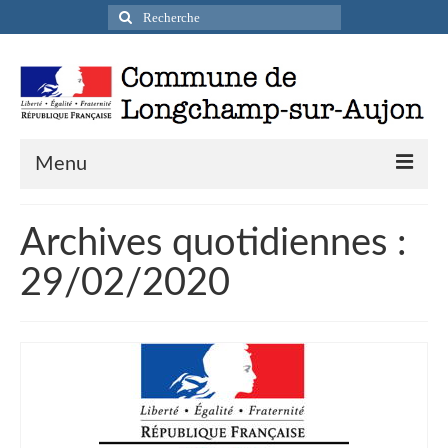
Rechercher
:
Menu
Actualités
Archives quotidiennes :
Infos pratiques
29/02/2020
Présentation de la commune
Accueil en mairie
Longchamp-sur-Aujon en cartes postales
Accès / Transports