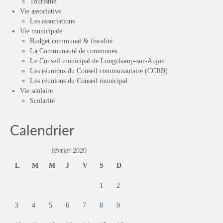
Tourisme
Vie associative
Les associations
Vie municipale
Budget communal & fiscalité
La Communauté de communes
Le Conseil municipal de Longchamp-sur-Aujon
Les réunions du Conseil communautaire (CCRB)
Les réunions du Conseil municipal
Vie scolaire
Scolarité
Calendrier
février 2020
L
M
M
J
V
S
D
1
2
3
4
5
6
7
8
9