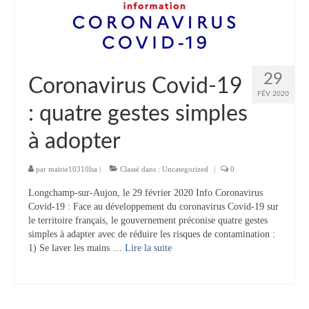
Tourisme
Hébergement
Services publics
29
Coronavirus Covid-19
FÉV 2020
Formalités administratives
: quatre gestes simples
Santé
à adopter
Qualité de l’eau
par
mairie10310lsa
|
Classé dans :
Uncategorized
|
0
Téléphonie mobile / Internet
Longchamp-sur-Aujon, le 29 février 2020 Info Coronavirus
Covid-19 : Face au développement du coronavirus Covid-19 sur
Collecte des déchets
le territoire français, le gouvernement préconise quatre gestes
simples à adapter avec de réduire les risques de contamination :
Affouages
1) Se laver les mains …
Lire la suite­­
Location de salles
Services funéraires