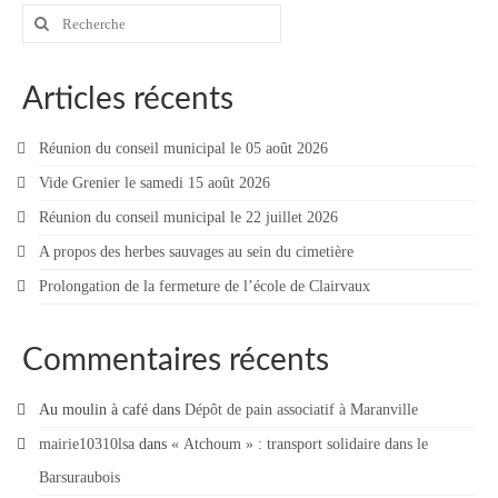
Rechercher
Vie municipale
:
Le Conseil municipal de Longchamp-sur-
Aujon
Articles récents
Les réunions du Conseil municipal
Réunion du conseil municipal le 05 août 2026
La Communauté de communes
Vide Grenier le samedi 15 août 2026
Réunion du conseil municipal le 22 juillet 2026
Les réunions du Conseil communautaire
(CCRB)
A propos des herbes sauvages au sein du cimetière
Prolongation de la fermeture de l’école de Clairvaux
Budget communal & fiscalité
Vie scolaire
Commentaires récents
Scolarité
Au moulin à café
dans
Dépôt de pain associatif à Maranville
Vie associative
mairie10310lsa
dans
« Atchoum » : transport solidaire dans le
Les associations
Barsuraubois