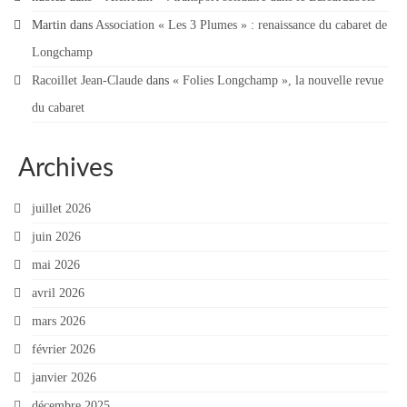
Contact
Martin
dans
Association « Les 3 Plumes » : renaissance du cabaret de
Longchamp
Contacter votre mairie
Racoillet Jean-Claude
dans
« Folies Longchamp », la nouvelle revue
Informations légales
du cabaret
Archives
juillet 2026
juin 2026
mai 2026
avril 2026
mars 2026
février 2026
janvier 2026
décembre 2025