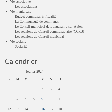
Vie associative
Les associations
Vie municipale
Budget communal & fiscalité
La Communauté de communes
Le Conseil municipal de Longchamp-sur-Aujon
Les réunions du Conseil communautaire (CCRB)
Les réunions du Conseil municipal
Vie scolaire
Scolarité
Calendrier
février 2024
L
M
M
J
V
S
D
1
2
3
4
5
6
7
8
9
10
11
12
13
14
15
16
17
18