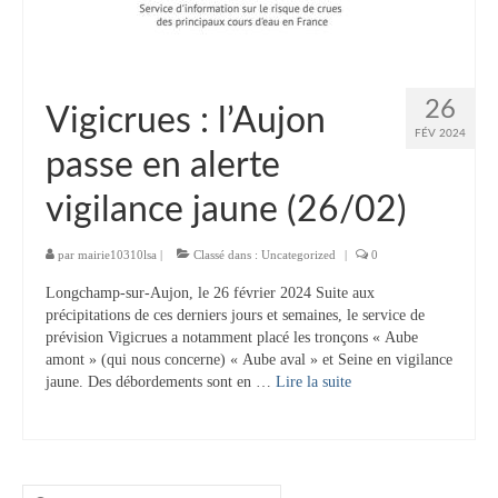
Tourisme
Hébergement
26
Services publics
Vigicrues : l’Aujon
FÉV 2024
Formalités administratives
passe en alerte
vigilance jaune (26/02)
Santé
Qualité de l’eau
par
mairie10310lsa
|
Classé dans :
Uncategorized
|
0
Téléphonie mobile / Internet
Longchamp-sur-Aujon, le 26 février 2024 Suite aux
précipitations de ces derniers jours et semaines, le service de
prévision Vigicrues a notamment placé les tronçons « Aube
Collecte des déchets
amont » (qui nous concerne) « Aube aval » et Seine en vigilance
jaune. Des débordements sont en …
Lire la suite­­
Affouages
Location de salles
Services funéraires
Rechercher