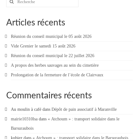
:
Vie municipale
Le Conseil municipal de Longchamp-sur-
Articles récents
Aujon
Réunion du conseil municipal le 05 août 2026
Les réunions du Conseil municipal
Vide Grenier le samedi 15 août 2026
La Communauté de communes
Réunion du conseil municipal le 22 juillet 2026
Les réunions du Conseil communautaire
A propos des herbes sauvages au sein du cimetière
(CCRB)
Prolongation de la fermeture de l’école de Clairvaux
Budget communal & fiscalité
Commentaires récents
Vie scolaire
Scolarité
Au moulin à café
dans
Dépôt de pain associatif à Maranville
mairie10310lsa
dans
« Atchoum » : transport solidaire dans le
Vie associative
Barsuraubois
Les associations
kubiez
dans
« Atchoum » : transport solidaire dans le Barsuraubois