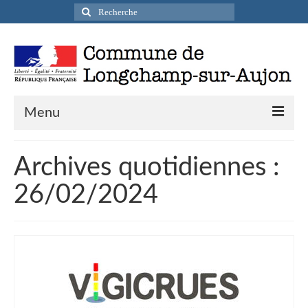
Rechercher
:
Menu
Actualités
Archives quotidiennes :
Infos pratiques
26/02/2024
Présentation de la commune
Accueil en mairie
Longchamp-sur-Aujon en cartes postales
Accès / Transports