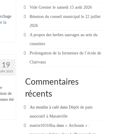
y
Vide Grenier le samedi 15 août 2026
archage
Réunion du conseil municipal le 22 juillet
e la
2026
A propos des herbes sauvages au sein du
cimetière
Prolongation de la fermeture de l’école de
Clairvaux
19
JUIN 2025
Commentaires
de
récents
nion de
eunes été
Au moulin à café
dans
Dépôt de pain
associatif à Maranville
mairie10310lsa
dans
« Atchoum » :