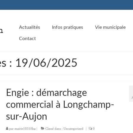
Actualités
Infos pratiques
Vie municipale
Contact
es : 19/06/2025
Engie : démarchage
commercial à Longchamp-
sur-Aujon
par
mairie10310lsa
|
Classé dans :
Uncategorized
|
0