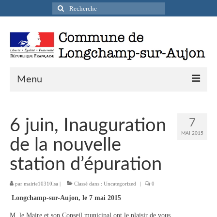
Rechercher
:
Menu
Actualités
6 juin, Inauguration
7
Infos pratiques
MAI 2015
de la nouvelle
Présentation de la commune
station d’épuration
Accueil en mairie
par
mairie10310lsa
|
Classé dans :
Uncategorized
|
0
Longchamp-sur-Aujon en cartes postales
Longchamp-sur-Aujon, le 7 mai 2015
Accès / Transports
M. le Maire et son Conseil municipal ont le plaisir de vous