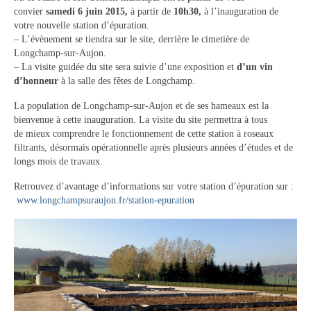
convier
samedi 6 juin 2015,
Tourisme
à partir de
10h30,
à l’inauguration de
votre nouvelle station d’épuration.
– L’évènement se tiendra sur le site, derrière le cimetière de
Hébergement
Longchamp-sur-Aujon.
– La visite guidée du site sera suivie d’une exposition et
d’un vin
Services publics
d’honneur
à la salle des fêtes de Longchamp.
Formalités administratives
La population de Longchamp-sur-Aujon et de ses hameaux est la
bienvenue à cette inauguration. La visite du site permettra à tous
Santé
de mieux comprendre le fonctionnement de cette station à roseaux
filtrants, désormais opérationnelle après plusieurs années d’études et de
Qualité de l’eau
longs mois de travaux.
Téléphonie mobile / Internet
Retrouvez d’avantage d’informations sur votre station d’épuration sur :
www.longchampsuraujon.fr/station-epuration
Collecte des déchets
Affouages
Location de salles
Services funéraires