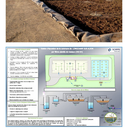
Vie municipale
Le Conseil municipal de Longchamp-sur-
Aujon
Les réunions du Conseil municipal
La Communauté de communes
Les réunions du Conseil communautaire
(CCRB)
Budget communal & fiscalité
Vie scolaire
Scolarité
Vie associative
Les associations