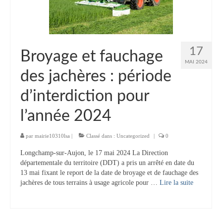
Tourisme
Hébergement
Services publics
17
Broyage et fauchage
MAI 2024
Formalités administratives
des jachères : période
Santé
d’interdiction pour
Qualité de l’eau
l’année 2024
Téléphonie mobile / Internet
par
mairie10310lsa
|
Classé dans :
Uncategorized
|
0
Collecte des déchets
Longchamp-sur-Aujon, le 17 mai 2024 La Direction
départementale du territoire (DDT) a pris un arrêté en date du
Affouages
13 mai fixant le report de la date de broyage et de fauchage des
jachères de tous terrains à usage agricole pour …
Lire la suite­­
Location de salles
Services funéraires