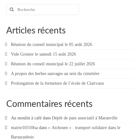
Vie municipale
Rechercher
:
Le Conseil municipal de Longchamp-sur-
Aujon
Articles récents
Les réunions du Conseil municipal
Réunion du conseil municipal le 05 août 2026
La Communauté de communes
Vide Grenier le samedi 15 août 2026
Les réunions du Conseil communautaire
Réunion du conseil municipal le 22 juillet 2026
(CCRB)
A propos des herbes sauvages au sein du cimetière
Budget communal & fiscalité
Prolongation de la fermeture de l’école de Clairvaux
Vie scolaire
Commentaires récents
Scolarité
Au moulin à café
dans
Dépôt de pain associatif à Maranville
Vie associative
mairie10310lsa
dans
« Atchoum » : transport solidaire dans le
Les associations
Barsuraubois