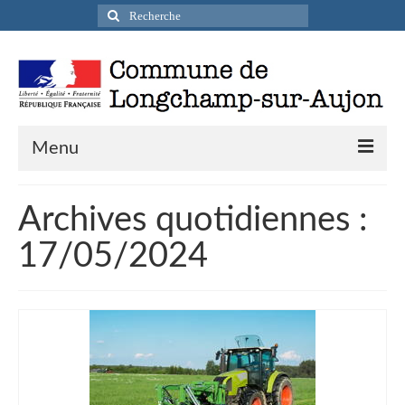
Rechercher
:
Menu
Actualités
Archives quotidiennes :
Infos pratiques
17/05/2024
Présentation de la commune
Accueil en mairie
Longchamp-sur-Aujon en cartes postales
Accès / Transports