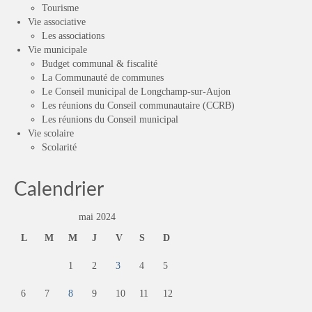
Tourisme
Vie associative
Les associations
Vie municipale
Budget communal & fiscalité
La Communauté de communes
Le Conseil municipal de Longchamp-sur-Aujon
Les réunions du Conseil communautaire (CCRB)
Les réunions du Conseil municipal
Vie scolaire
Scolarité
Calendrier
mai 2024
L
M
M
J
V
S
D
1
2
3
4
5
6
7
8
9
10
11
12