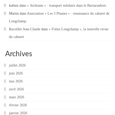
kubiez
Contact
dans
« Atchoum » : transport solidaire dans le Barsuraubois
Martin
dans
Association « Les 3 Plumes » : renaissance du cabaret de
Contacter votre mairie
Longchamp
Informations légales
Racoillet Jean-Claude
dans
« Folies Longchamp », la nouvelle revue
du cabaret
Archives
juillet 2026
juin 2026
mai 2026
avril 2026
mars 2026
février 2026
janvier 2026