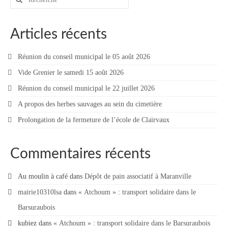
:
Vie municipale
Articles récents
Le Conseil municipal de Longchamp-sur-
Aujon
Réunion du conseil municipal le 05 août 2026
Les réunions du Conseil municipal
Vide Grenier le samedi 15 août 2026
La Communauté de communes
Réunion du conseil municipal le 22 juillet 2026
Les réunions du Conseil communautaire
A propos des herbes sauvages au sein du cimetière
(CCRB)
Prolongation de la fermeture de l’école de Clairvaux
Budget communal & fiscalité
Commentaires récents
Vie scolaire
Au moulin à café
Scolarité
dans
Dépôt de pain associatif à Maranville
mairie10310lsa
dans
« Atchoum » : transport solidaire dans le
Vie associative
Barsuraubois
Les associations
kubiez
dans
« Atchoum » : transport solidaire dans le Barsuraubois