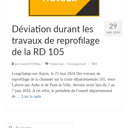
Tourisme
Hébergement
29
Déviation durant les
Services publics
MAI 2024
travaux de reprofilage
Formalités administratives
de la RD 105
Santé
Qualité de l’eau
par
mairie10310lsa
|
Classé dans :
Uncategorized
|
0
Longchamp-sur-Aujon, le 21 mai 2024 Des travaux de
Téléphonie mobile / Internet
reprofilage de la chaussée sur la route départementale 105, entre
Laferté-sur-Aube et de Pont-la-Ville, doivent avoir lieu du 3 au
Collecte des déchets
7 juin 2024. A cet effet, le président du Conseil départemental
de …
Lire la suite­­
Affouages
Location de salles
Services funéraires
Rechercher