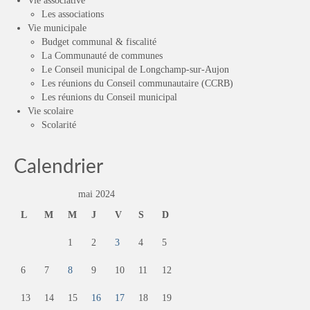
Vie associative
Les associations
Vie municipale
Budget communal & fiscalité
La Communauté de communes
Le Conseil municipal de Longchamp-sur-Aujon
Les réunions du Conseil communautaire (CCRB)
Les réunions du Conseil municipal
Vie scolaire
Scolarité
Calendrier
mai 2024
L
M
M
J
V
S
D
1
2
3
4
5
6
7
8
9
10
11
12
13
14
15
16
17
18
19