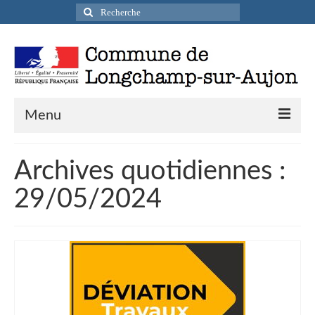
Rechercher
:
Menu
Actualités
Archives quotidiennes :
Infos pratiques
29/05/2024
Présentation de la commune
Accueil en mairie
Longchamp-sur-Aujon en cartes postales
Accès / Transports