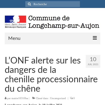
Rechercher
:
Menu
Actualités
L’ONF alerte sur les
10
Infos pratiques
JUIL 2021
dangers de la
Présentation de la commune
chenille processionnaire
Accueil en mairie
du chêne
Longchamp-sur-Aujon en cartes postales
par
mairie10310lsa
|
Classé dans :
Uncategorized
|
0
Accès / Transports