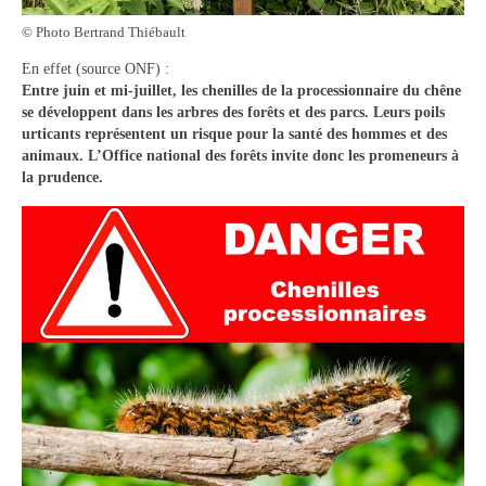
Vie municipale
© Photo Bertrand Thiébault
Le Conseil municipal de Longchamp-sur-
En effet (source ONF) :
Aujon
Entre juin et mi-juillet, les chenilles de la processionnaire du chêne
se développent dans les arbres des forêts et des parcs. Leurs poils
Les réunions du Conseil municipal
urticants représentent un risque pour la santé des hommes et des
animaux. L’Office national des forêts invite donc les promeneurs à
La Communauté de communes
la prudence.
Les réunions du Conseil communautaire
(CCRB)
Budget communal & fiscalité
Vie scolaire
Scolarité
Vie associative
Les associations