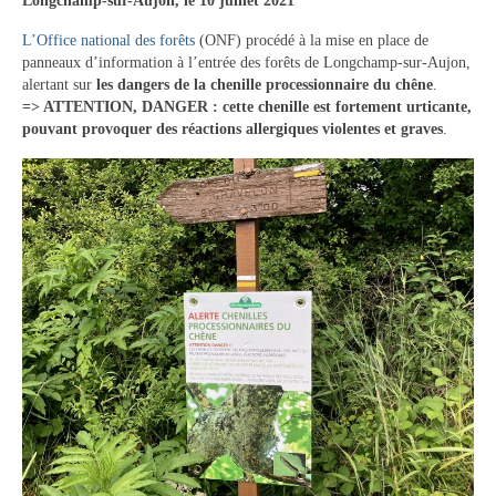
Longchamp-sur-Aujon, le 10 juillet 2021
Tourisme
L’Office national des forêts
(ONF) procédé à la mise en place de
panneaux d’information à l’entrée des forêts de Longchamp-sur-Aujon,
Hébergement
alertant sur
les dangers de la chenille processionnaire du chêne
.
=> ATTENTION, DANGER : cette chenille est fortement urticante,
Services publics
pouvant provoquer des réactions allergiques violentes et graves
.
Formalités administratives
Santé
Qualité de l’eau
Téléphonie mobile / Internet
Collecte des déchets
Affouages
Location de salles
Services funéraires