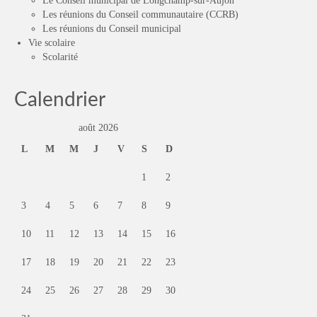
Le Conseil municipal de Longchamp-sur-Aujon
Les réunions du Conseil communautaire (CCRB)
Les réunions du Conseil municipal
Vie scolaire
Scolarité
Calendrier
août 2026
L
M
M
J
V
S
D
1
2
3
4
5
6
7
8
9
10
11
12
13
14
15
16
17
18
19
20
21
22
23
24
25
26
27
28
29
30