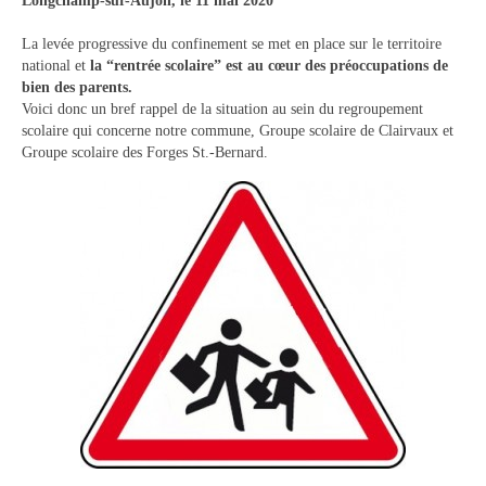
Longchamp-sur-Aujon, le 11 mai 2020
Tourisme
La levée progressive du confinement se met en place sur le territoire
Hébergement
national et
la “rentrée scolaire” est au cœur des préoccupations de
bien des parents.
Services publics
Voici donc un bref rappel de la situation au sein du regroupement
scolaire qui concerne notre commune, Groupe scolaire de Clairvaux et
Formalités administratives
Groupe scolaire des Forges St.-Bernard.
Santé
Qualité de l’eau
Téléphonie mobile / Internet
Collecte des déchets
Affouages
Location de salles
Services funéraires