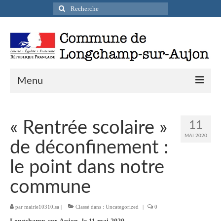
Rechercher
:
Menu
Actualités
« Rentrée scolaire »
11
Infos pratiques
MAI 2020
de déconfinement :
Présentation de la commune
le point dans notre
Accueil en mairie
commune
Longchamp-sur-Aujon en cartes postales
par
mairie10310lsa
|
Classé dans :
Uncategorized
|
0
Accès / Transports