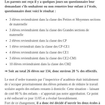
Les parents ont reçu il y a quelques jours un questionnaire leur
Vie municipale
demandant s’ils souhaitent ou non remettre leur enfant à l’école,
questionnaire dont voici le résultat :
Le Conseil municipal de Longchamp-sur-
Aujon
3 élèves reviendraient dans la classe des Petites et Moyennes sections
de maternelle
Les réunions du Conseil municipal
3 élèves reviendraient dans la classe des Grandes sections de
maternelle
La Communauté de communes
2 élèves reviendraient dans la classe des CP
1 élève reviendrait dans la classe des CP-CE1
Les réunions du Conseil communautaire
4 élèves reviendraient dans la classe des CE1
(CCRB)
3 élèves reviendraient dans la classe des CE2-CM1
Budget communal & fiscalité
10 élèves reviendraient dans la classe des CM2
⇒
Soit au total 26 élèves sur 134, donc environ 20 % des effectifs.
Vie scolaire
Le mot d’ordre transmis par l’inspectrice d’académie était initialement
Scolarité
de s’occuper prioritairement des élèves présents et de réduire le travail
scolaire auprès des enfants restants à domicile. Cette situation – laissant
Vie associative
de coté 80 % des enfants – n’apportait pas notre approbation. Ce point
a été rediscuté ce jour 11/05 et a évolué favorablement.
Les associations
Fort de ce changement,
il a donc été décidé d’ouvrir les deux écoles à